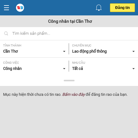
Đăng tin
Công nhân tại Cần Thơ
TỈNH THÀNH
CHUYÊN MỤC
Cần Thơ
Lao động phổ thông
CÔNG VIỆC
NHU CẦU
Công nhân
Tất cả
LOẠI HÌNH
Tất cả
Mục này hiện thời chưa có tin rao.
Bấm vào đây
để đăng tin rao của bạn.
Lọc