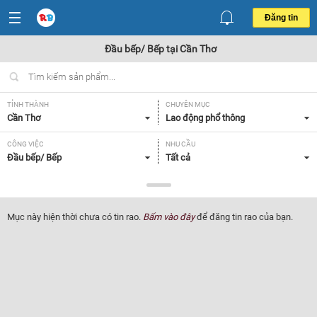
Đăng tin
Đầu bếp/ Bếp tại Cần Thơ
TỈNH THÀNH
CHUYÊN MỤC
Cần Thơ
Lao động phổ thông
CÔNG VIỆC
NHU CẦU
Đầu bếp/ Bếp
Tất cả
LOẠI HÌNH
Tất cả
Mục này hiện thời chưa có tin rao.
Bấm vào đây
để đăng tin rao của bạn.
Lọc