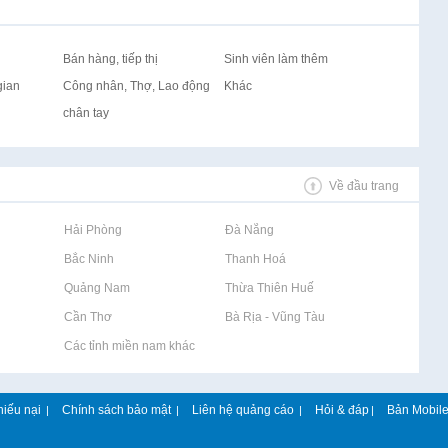
Bán hàng, tiếp thị
Sinh viên làm thêm
gian
Công nhân, Thợ, Lao động
Khác
chân tay
Về đầu trang
Rao vặt tại Hải Phòng
Rao vặt tại Đà Nẵng
Rao vặt tại Bắc Ninh
Rao vặt tại Thanh Hoá
Rao vặt tại Quảng Nam
Rao vặt tại Thừa Thiên Huế
Rao vặt tại Cần Thơ
Rao vặt tại Bà Rịa - Vũng Tàu
Rao vặt tại Các tỉnh miền nam khác
hiếu nại
Chính sách bảo mật
Liên hệ quảng cáo
Hỏi & đáp
Bản Mobil
|
|
|
|