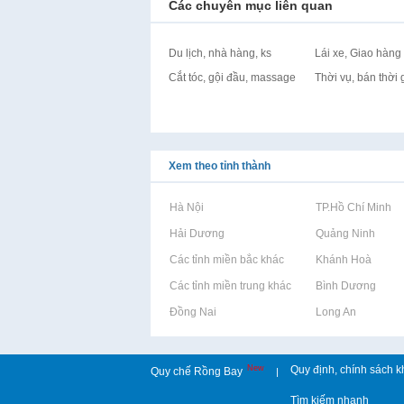
Các chuyên mục liên quan
Du lịch, nhà hàng, ks
Lái xe, Giao hàng
Cắt tóc, gội đầu, massage
Thời vụ, bán thời 
Xem theo tỉnh thành
Rao vặt tại Hà Nội
Rao vặt tại TP.Hồ Chí Minh
Rao vặt tại Hải Dương
Rao vặt tại Quảng Ninh
Rao vặt tại Các tỉnh miền bắc khác
Rao vặt tại Khánh Hoà
Rao vặt tại Các tỉnh miền trung khác
Rao vặt tại Bình Dương
Rao vặt tại Đồng Nai
Rao vặt tại Long An
New
Quy định, chính sách k
Quy chế Rồng Bay
|
Tìm kiếm nhanh