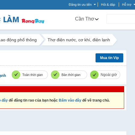
Đăng tin ưu tiên
Hỏi & đáp
Hỗ trợ
Cần Thơ
Lao động phổ thông
Thợ điện nước, cơ khí, điện lạnh
Mua tin Vip
Ngoài giờ
Toàn thời gian
Bán thời gian
lạnh
 đây
để đăng tin rao của bạn hoặc
Bấm vào đây
để về trang chủ.