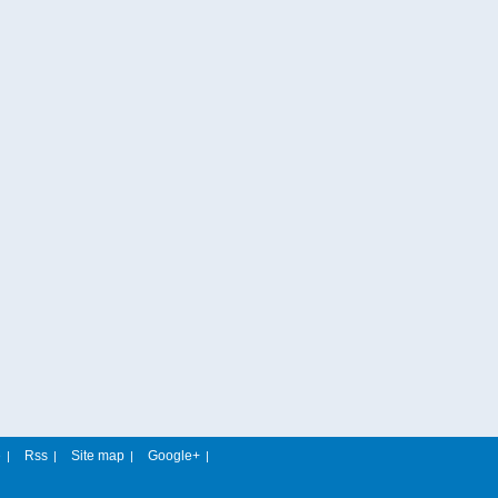
e
Rss
Site map
Google+
|
|
|
|