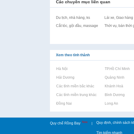
Các chuyên mục liên quan
Du lịch, nhà hàng, ks
Lái xe, Giao hàng
Cắt tóc, gội đầu, massage
Thời vụ, bán thời 
Xem theo tỉnh thành
Rao vặt tại Hà Nội
Rao vặt tại TP.Hồ Chí Minh
Rao vặt tại Hải Dương
Rao vặt tại Quảng Ninh
Rao vặt tại Các tỉnh miền bắc khác
Rao vặt tại Khánh Hoà
Rao vặt tại Các tỉnh miền trung khác
Rao vặt tại Bình Dương
Rao vặt tại Đồng Nai
Rao vặt tại Long An
New
Quy định, chính sách k
Quy chế Rồng Bay
|
Tìm kiếm nhanh