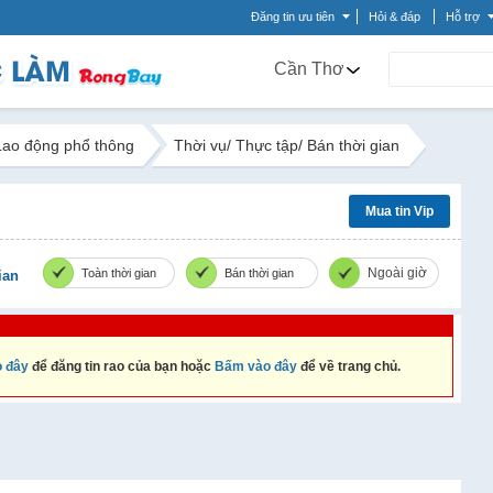
Đăng tin ưu tiên
Hỏi & đáp
Hỗ trợ
Cần Thơ
Lao động phổ thông
Thời vụ/ Thực tập/ Bán thời gian
Mua tin Vip
Ngoài giờ
Toàn thời gian
Bán thời gian
ian
 đây
để đăng tin rao của bạn hoặc
Bấm vào đây
để về trang chủ.