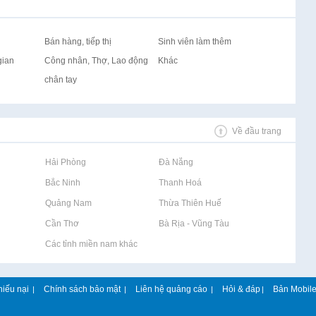
Bán hàng, tiếp thị
Sinh viên làm thêm
gian
Công nhân, Thợ, Lao động
Khác
chân tay
Về đầu trang
Rao vặt tại Hải Phòng
Rao vặt tại Đà Nẵng
Rao vặt tại Bắc Ninh
Rao vặt tại Thanh Hoá
Rao vặt tại Quảng Nam
Rao vặt tại Thừa Thiên Huế
Rao vặt tại Cần Thơ
Rao vặt tại Bà Rịa - Vũng Tàu
Rao vặt tại Các tỉnh miền nam khác
hiếu nại
Chính sách bảo mật
Liên hệ quảng cáo
Hỏi & đáp
Bản Mobil
|
|
|
|