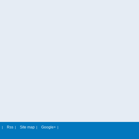
e
Rss
Site map
Google+
|
|
|
|