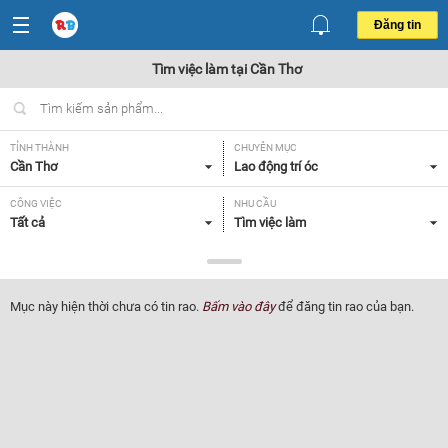
Đăng tin
Tìm việc làm tại Cần Thơ
TỈNH THÀNH
CHUYÊN MỤC
Cần Thơ
Lao động trí óc
CÔNG VIỆC
NHU CẦU
Tất cả
Tìm việc làm
LOẠI HÌNH
Tất cả
Mục này hiện thời chưa có tin rao.
Bấm vào đây
để đăng tin rao của bạn.
Lọc