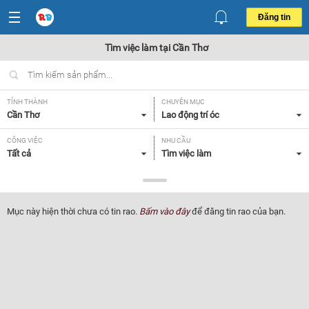
Đăng tin
Tìm việc làm tại Cần Thơ
TỈNH THÀNH
CHUYÊN MỤC
Cần Thơ
Lao động trí óc
CÔNG VIỆC
NHU CẦU
Tất cả
Tìm việc làm
LOẠI HÌNH
Tất cả
Mục này hiện thời chưa có tin rao.
Bấm vào đây
để đăng tin rao của bạn.
Lọc