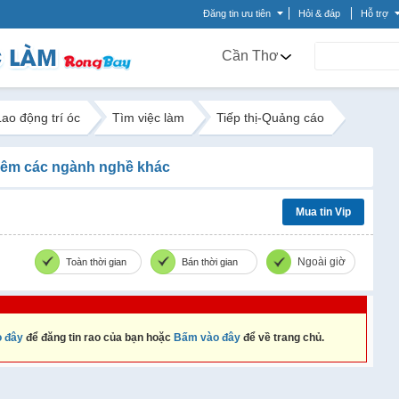
Đăng tin ưu tiên
Hỏi & đáp
Hỗ trợ
Cần Thơ
Lao động trí óc
Tìm việc làm
Tiếp thị-Quảng cáo
êm các ngành nghề khác
Mua tin Vip
Ngoài giờ
Toàn thời gian
Bán thời gian
 đây
để đăng tin rao của bạn hoặc
Bấm vào đây
để về trang chủ.