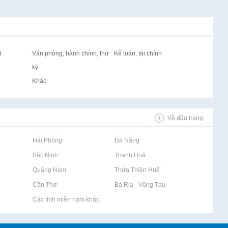
t
Văn phòng, hành chính, thư
Kế toán, tài chính
ký
Khác
Về đầu trang
Rao vặt tại Hải Phòng
Rao vặt tại Đà Nẵng
Rao vặt tại Bắc Ninh
Rao vặt tại Thanh Hoá
Rao vặt tại Quảng Nam
Rao vặt tại Thừa Thiên Huế
Rao vặt tại Cần Thơ
Rao vặt tại Bà Rịa - Vũng Tàu
Rao vặt tại Các tỉnh miền nam khác