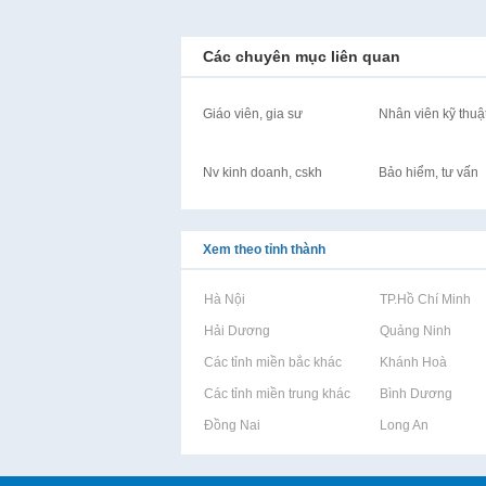
Các chuyên mục liên quan
Giáo viên, gia sư
Nhân viên kỹ thuậ
Nv kinh doanh, cskh
Bảo hiểm, tư vấn
Xem theo tỉnh thành
Rao vặt tại Hà Nội
Rao vặt tại TP.Hồ Chí Minh
Rao vặt tại Hải Dương
Rao vặt tại Quảng Ninh
Rao vặt tại Các tỉnh miền bắc khác
Rao vặt tại Khánh Hoà
Rao vặt tại Các tỉnh miền trung khác
Rao vặt tại Bình Dương
Rao vặt tại Đồng Nai
Rao vặt tại Long An