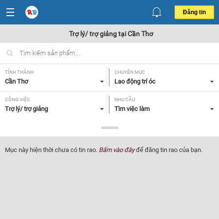
Đăng tin
Trợ lý/ trợ giảng tại Cần Thơ
TỈNH THÀNH
CHUYÊN MỤC
Cần Thơ
Lao động trí óc
CÔNG VIỆC
NHU CẦU
Trợ lý/ trợ giảng
Tìm việc làm
LOẠI HÌNH
Tất cả
Mục này hiện thời chưa có tin rao.
Bấm vào đây
để đăng tin rao của bạn.
Lọc