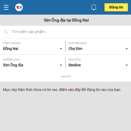
Đăng tin
Sim Ông địa tại Đồng Nai
TỈNH THÀNH
CHUYÊN MỤC
Đồng Nai
Chợ Sim
CHỦNG LOẠI
NHU CẦU
Sim Ông địa
Beeline
GIÁ
Tất cả
Mục này hiện thời chưa có tin rao.
Bấm vào đây
để đăng tin rao của bạn.
Lọc