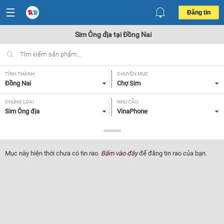
Đăng tin
Sim Ông địa tại Đồng Nai
TỈNH THÀNH
CHUYÊN MỤC
Đồng Nai
Chợ Sim
CHỦNG LOẠI
NHU CẦU
Sim Ông địa
VinaPhone
GIÁ
Tất cả
Mục này hiện thời chưa có tin rao.
Bấm vào đây
để đăng tin rao của bạn.
Lọc