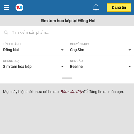
Đăng tin
Sim tam hoa kép tại Đồng Nai
TỈNH THÀNH
CHUYÊN MỤC
Đồng Nai
Chợ Sim
CHỦNG LOẠI
NHU CẦU
Sim tam hoa kép
Beeline
GIÁ
Tất cả
Mục này hiện thời chưa có tin rao.
Bấm vào đây
để đăng tin rao của bạn.
Lọc