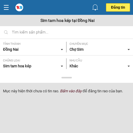
Đăng tin
Sim tam hoa kép tại Đồng Nai
TỈNH THÀNH
CHUYÊN MỤC
Đồng Nai
Chợ Sim
CHỦNG LOẠI
NHU CẦU
Sim tam hoa kép
Khác
GIÁ
Tất cả
Mục này hiện thời chưa có tin rao.
Bấm vào đây
để đăng tin rao của bạn.
Lọc