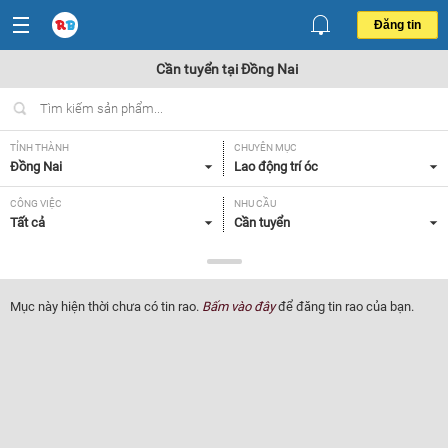
Đăng tin
Cần tuyển tại Đồng Nai
TỈNH THÀNH
CHUYÊN MỤC
Đồng Nai
Lao động trí óc
CÔNG VIỆC
NHU CẦU
Tất cả
Cần tuyển
LOẠI HÌNH
Tất cả
Mục này hiện thời chưa có tin rao.
Bấm vào đây
để đăng tin rao của bạn.
Lọc