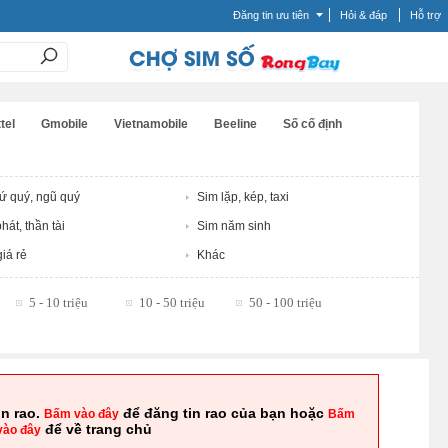
Đăng tin ưu tiên
Hỏi & đáp
Hỗ trợ
tel
Gmobile
Vietnamobile
Beeline
Số cố định
tứ quý, ngũ quý
Sim lặp, kép, taxi
hát, thần tài
Sim năm sinh
iá rẻ
Khác
5 - 10 triệu
10 - 50 triệu
50 - 100 triệu
in rao.
để đăng tin rao của bạn hoặc
Bấm vào đây
Bấm
để về trang chủ
vào đây