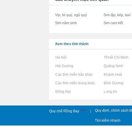
Vip, tứ quý, ngũ quý
Sim lặp, kép, taxi
Sim năm sinh
Sim cam kết
Xem theo tỉnh thành
Rao vặt tại Hà Nội
Rao vặt tại TP.Hồ Chí Minh
Rao vặt tại Hải Dương
Rao vặt tại Quảng Ninh
Rao vặt tại Các tỉnh miền bắc khác
Rao vặt tại Khánh Hoà
Rao vặt tại Các tỉnh miền trung khác
Rao vặt tại Bình Dương
Rao vặt tại Đồng Nai
Rao vặt tại Long An
New
Quy định, chính sách k
Quy chế Rồng Bay
|
Tìm kiếm nhanh