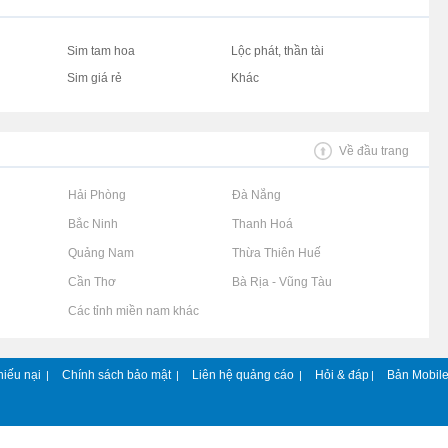
Sim tam hoa
Lộc phát, thần tài
Sim giá rẻ
Khác
Về đầu trang
Rao vặt tại Hải Phòng
Rao vặt tại Đà Nẵng
Rao vặt tại Bắc Ninh
Rao vặt tại Thanh Hoá
Rao vặt tại Quảng Nam
Rao vặt tại Thừa Thiên Huế
Rao vặt tại Cần Thơ
Rao vặt tại Bà Rịa - Vũng Tàu
Rao vặt tại Các tỉnh miền nam khác
hiếu nại
Chính sách bảo mật
Liên hệ quảng cáo
Hỏi & đáp
Bản Mobil
|
|
|
|