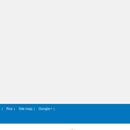
e
Rss
Site map
Google+
|
|
|
|