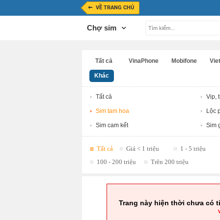
VỀ TRANG CHỦ
Chợ sim
Tất cả
VinaPhone
Mobifone
Viet
Khác
Tất cả
Vip, 
Sim tam hoa
Lộc p
Sim cam kết
Sim g
Tất cả
Giá < 1 triệu
1 - 5 triệu
100 - 200 triệu
Trên 200 triệu
Trang này hiện thời chưa có t