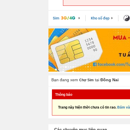
Sim
Kho số đẹp
Bạn đang xem
tại
Đồng Nai
Chợ Sim
Thông báo
Trang này hiện thời chưa có tin rao.
Bấm và
Các chuyên mục liên quan