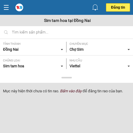
Đăng tin
Sim tam hoa tại Đồng Nai
TỈNH THÀNH
CHUYÊN MỤC
Đồng Nai
Chợ Sim
CHỦNG LOẠI
NHU CẦU
Sim tam hoa
Viettel
GIÁ
Tất cả
Mục này hiện thời chưa có tin rao.
Bấm vào đây
để đăng tin rao của bạn.
Lọc