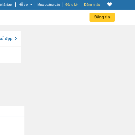
ỏi & đáp
Hỗ trợ
Mua quảng cáo
Đăng ký
Đăng nhập
Đăng tin
số đẹp