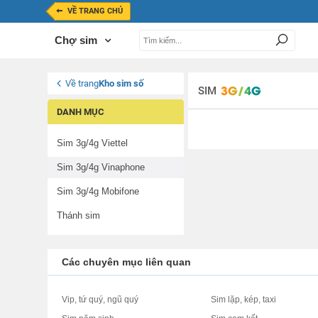
VỀ TRANG CHỦ
Chợ sim
Về trang
Kho sim số
SIM
DANH MỤC
Sim 3g/4g Viettel
Sim 3g/4g Vinaphone
Sim 3g/4g Mobifone
Thánh sim
Các chuyên mục liên quan
Vip, tứ quý, ngũ quý
Sim lặp, kép, taxi