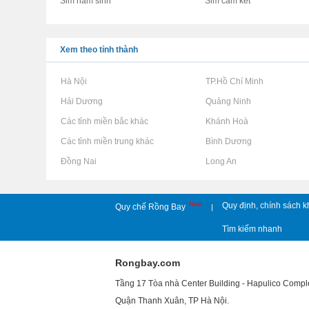
Sim năm sinh
Sim cam kết
Xem theo tỉnh thành
Rao vặt tại Hà Nội
Rao vặt tại TP.Hồ Chí Minh
Rao vặt tại Hải Dương
Rao vặt tại Quảng Ninh
Rao vặt tại Các tỉnh miền bắc khác
Rao vặt tại Khánh Hoà
Rao vặt tại Các tỉnh miền trung khác
Rao vặt tại Bình Dương
Rao vặt tại Đồng Nai
Rao vặt tại Long An
New
Quy định, chính sách k
Quy chế Rồng Bay
|
Tìm kiếm nhanh
Rongbay.com
Tầng 17 Tòa nhà Center Building - Hapulico Comp
Quận Thanh Xuân, TP Hà Nội.