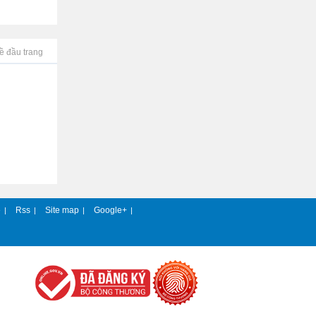
ề đầu trang
e
Rss
Site map
Google+
|
|
|
|