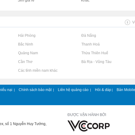
Sim giá rẻ
Khác
V
Rao vặt tại Hải Phòng
Rao vặt tại Đà Nẵng
Rao vặt tại Bắc Ninh
Rao vặt tại Thanh Hoá
Rao vặt tại Quảng Nam
Rao vặt tại Thừa Thiên Huế
Rao vặt tại Cần Thơ
Rao vặt tại Bà Rịa - Vũng Tàu
Rao vặt tại Các tỉnh miền nam khác
hiếu nại
Chính sách bảo mật
Liên hệ quảng cáo
Hỏi & đáp
Bản Mobil
|
|
|
|
ĐƯỢC VẬN HÀNH BỞI
lex, số 1 Nguyễn Huy Tưởng,