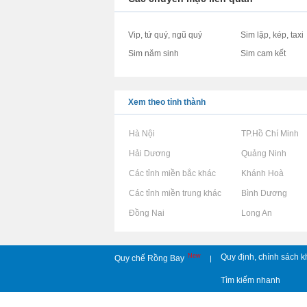
Vip, tứ quý, ngũ quý
Sim lặp, kép, taxi
Sim năm sinh
Sim cam kết
Xem theo tỉnh thành
Rao vặt tại Hà Nội
Rao vặt tại TP.Hồ Chí Minh
Rao vặt tại Hải Dương
Rao vặt tại Quảng Ninh
Rao vặt tại Các tỉnh miền bắc khác
Rao vặt tại Khánh Hoà
Rao vặt tại Các tỉnh miền trung khác
Rao vặt tại Bình Dương
Rao vặt tại Đồng Nai
Rao vặt tại Long An
New
Quy định, chính sách k
Quy chế Rồng Bay
|
Tìm kiếm nhanh