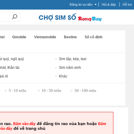
Đăng tin ưu tiên
Hỏi & đáp
Hỗ trợ
tel
Gmobile
Vietnamobile
Beeline
Số cố định
tứ quý, ngũ quý
Sim lặp, kép, taxi
hát, thần tài
Sim năm sinh
iá rẻ
Khác
5 - 10 triệu
10 - 50 triệu
50 - 100 triệu
in rao.
để đăng tin rao của bạn hoặc
Bấm vào đây
Bấm
để về trang chủ
vào đây