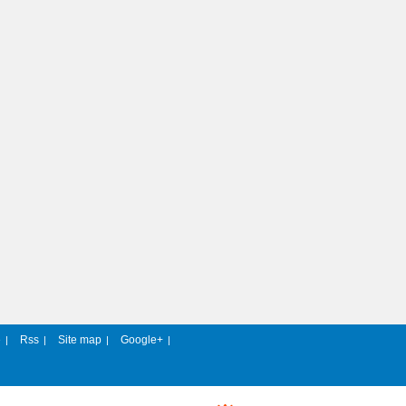
e
Rss
Site map
Google+
|
|
|
|