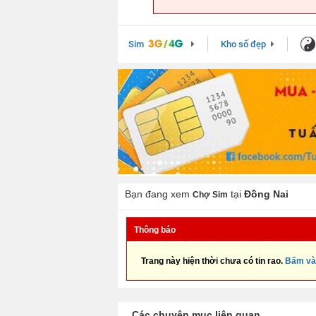
Sim
Kho số đẹp
Bạn đang xem
tại
Đồng Nai
Chợ Sim
Thông báo
Trang này hiện thời chưa có tin rao.
Bấm và
Các chuyên mục liên quan