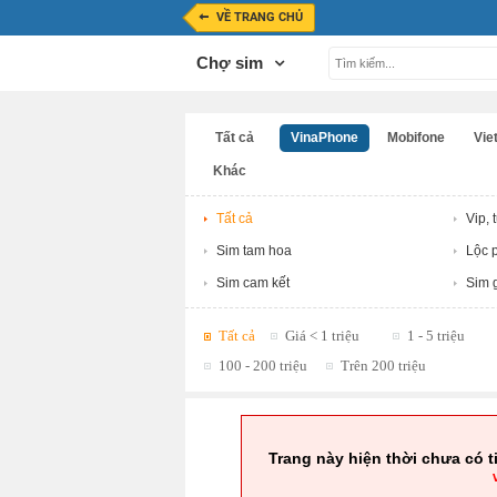
VỀ TRANG CHỦ
Chợ sim
Tất cả
VinaPhone
Mobifone
Viet
Khác
Tất cả
Vip, 
Sim tam hoa
Lộc p
Sim cam kết
Sim g
Tất cả
Giá < 1 triệu
1 - 5 triệu
100 - 200 triệu
Trên 200 triệu
Trang này hiện thời chưa có t