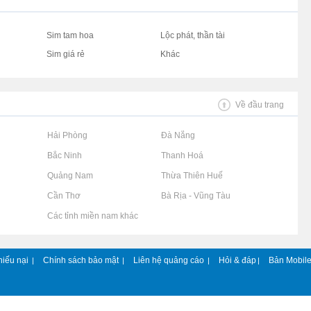
Sim tam hoa
Lộc phát, thần tài
Sim giá rẻ
Khác
Về đầu trang
Rao vặt tại Hải Phòng
Rao vặt tại Đà Nẵng
Rao vặt tại Bắc Ninh
Rao vặt tại Thanh Hoá
Rao vặt tại Quảng Nam
Rao vặt tại Thừa Thiên Huế
Rao vặt tại Cần Thơ
Rao vặt tại Bà Rịa - Vũng Tàu
Rao vặt tại Các tỉnh miền nam khác
hiếu nại
Chính sách bảo mật
Liên hệ quảng cáo
Hỏi & đáp
Bản Mobil
|
|
|
|