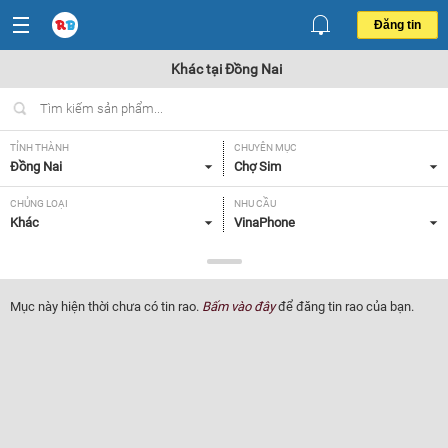
Đăng tin
Khác tại Đồng Nai
TỈNH THÀNH
CHUYÊN MỤC
Đồng Nai
Chợ Sim
CHỦNG LOẠI
NHU CẦU
Khác
VinaPhone
GIÁ
Tất cả
Mục này hiện thời chưa có tin rao.
Bấm vào đây
để đăng tin rao của bạn.
Lọc