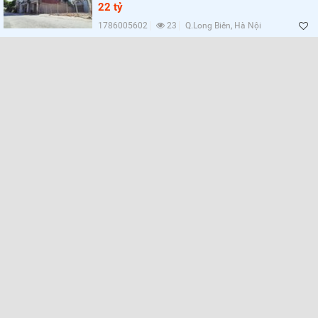
22 tỷ
1786005602
23
Q.Long Biên, Hà Nội
Lọc