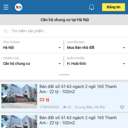
Đăng tin
Căn hộ chung cư tại Hà Nội
TỈNH THÀNH
CHUYÊN MỤC
Hà Nội
Mua Bán nhà đất
CHỦNG LOẠI
QUẬN HUYỆN
Căn hộ chung cư
H. Hoài Đức
DIỆN TÍCH
MỨC GIÁ
Tất cả
Tất cả
Bán đất số 61-63 ngách 2 ngõ 165 Thanh
SỐ PHÒNG NGỦ
CĂN GÓC/ CĂN THƯỜNG
Am - 22 tỷ - 102m2
Tất cả
Tất cả
22 tỷ
HƯỚNG CỬA CHÍNH
HƯỚNG BAN CÔNG
1786005602
23
Q.Long Biên, Hà Nội
Tất cả
Tất cả
Bán đất số 61-63 ngách 2 ngõ 165 Thanh
Am - 22 tỷ - 102m2
GIẤY TỜ PHÁP LÝ
Tất cả