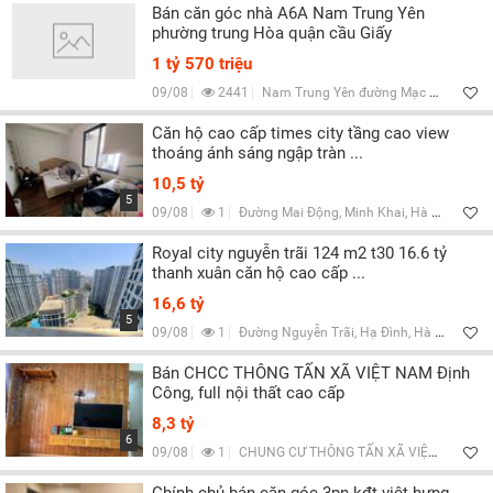
Bán căn góc nhà A6A Nam Trung Yên
phường trung Hòa quận cầu Giấy
1 tỷ 570 triệu
09/08
2441
Nam Trung Yên đường Mạc Thái Tổ (Nguyễn Chánh rẽ vào) Phường Trung Hòa Quận Cầu Giấy, Q.Cầu Giấy, Hà Nội
Căn hộ cao cấp times city tầng cao view
thoáng ánh sáng ngập tràn ...
10,5 tỷ
5
09/08
1
Đường Mai Động, Minh Khai, Hà Nội
Royal city nguyễn trãi 124 m2 t30 16.6 tỷ
thanh xuân căn hộ cao cấp ...
16,6 tỷ
5
09/08
1
Đường Nguyễn Trãi, Hạ Đình, Hà Nội
Bán CHCC THÔNG TẤN XÃ VIỆT NAM Định
Công, full nội thất cao cấp
8,3 tỷ
6
09/08
1
CHUNG CƯ THÔNG TẤN XÃ VIỆT NAM – ĐỊNH CÔNG, Q.Hoàng Mai, Hà Nội