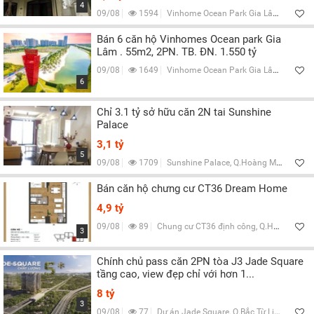
4
09/08
1594
Vinhome Ocean Park Gia Lâm,, H.Gia Lâm, Hà Nội
Bán 6 căn hộ Vinhomes Ocean park Gia
Lâm . 55m2, 2PN. TB. ĐN. 1.550 tỷ
09/08
1649
Vinhome Ocean Park Gia Lâm,, H.Gia Lâm, Hà Nội
6
Chỉ 3.1 tỷ sở hữu căn 2N tai Sunshine
Palace
3,1 tỷ
5
09/08
1709
Sunshine Palace, Q.Hoàng Mai, Hà Nội
Bán căn hộ chưng cư CT36 Dream Home
4,9 tỷ
09/08
89
Chung cư CT36 định công, Q.Hoàng Mai, Hà Nội
3
Chính chủ pass căn 2PN tòa J3 Jade Square
tầng cao, view đẹp chỉ với hơn 1...
8 tỷ
3
09/08
77
Dự án Jade Square, Q.Bắc Từ Liêm, Hà Nội