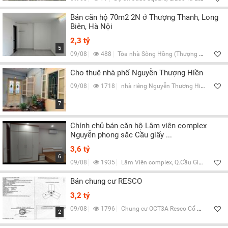
Bán căn hộ 70m2 2N ở Thượng Thanh, Long
Biên, Hà Nội
2,3 tỷ
5
09/08
488
Tòa nhà Sông Hồng (Thượng Thanh, Long Biên, Hà Nội), Q.Long Biên, Hà Nội
Cho thuê nhà phố Nguyễn Thượng Hiền
09/08
1718
nhà riêng Nguyễn Thượng Hiền, Q.Hai Bà Trưng, Hà Nội
7
Chính chủ bán căn hộ Lâm viên complex
Nguyễn phong sắc Cầu giấy ...
3,6 tỷ
6
09/08
1935
Lâm Viên complex, Q.Cầu Giấy, Hà Nội
Bán chung cư RESCO
3,2 tỷ
09/08
1796
Chung cư OCT3A Resco Cổ Nhuế, Q.Bắc Từ Liêm, Hà Nội
2