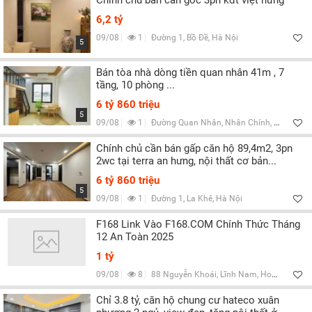
Chính chủ bán căn góc 3pn kđt việt hưng
6,2 tỷ
09/08
1
Đường 1, Bồ Đề, Hà Nội
5
Bán tòa nhà dòng tiền quan nhân 41m , 7
tầng, 10 phòng ...
6 tỷ 860 triệu
5
09/08
1
Đường Quan Nhân, Nhân Chính, Hà Nội
Chính chủ cần bán gấp căn hộ 89,4m2, 3pn
2wc tại terra an hưng, nội thất cơ bản...
6 tỷ 860 triệu
5
09/08
1
Đường 1, La Khê, Hà Nội
F168 Link Vào F168.COM Chính Thức Tháng
12 An Toàn 2025
1 tỷ
09/08
8
88 Nguyễn Khoái, Lĩnh Nam, Hoàng Mai, Hà Nội, Vietnam
Chỉ 3.8 tỷ, căn hộ chung cư hateco xuân