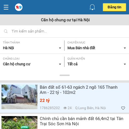
Đăng tin
Căn hộ chung cư tại Hà Nội
TỈNH THÀNH
CHUYÊN MỤC
Hà Nội
Mua Bán nhà đất
CHỦNG LOẠI
QUẬN HUYỆN
Căn hộ chung cư
Tất cả
DIỆN TÍCH
MỨC GIÁ
Từ 70-100 m2,
Từ 3-5 tỷ,
Bán đất số 61-63 ngách 2 ngõ 165 Thanh
SỐ PHÒNG NGỦ
CĂN GÓC/ CĂN THƯỜNG
Am - 22 tỷ - 102m2
2,
Căn góc,
22 tỷ
HƯỚNG CỬA CHÍNH
HƯỚNG BAN CÔNG
1786285202
24
Q.Long Biên, Hà Nội
Tây Nam,
Tây,
Chính chủ cần bán mảnh đất 66,4m2 tại Tân
Trại Sóc Sơn Hà Nội
GIẤY TỜ PHÁP LÝ
Có sổ hồng,