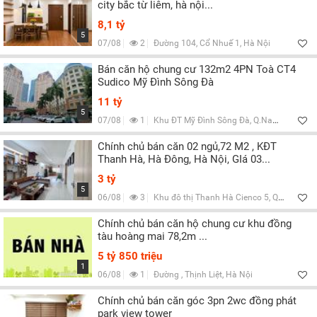
city bắc từ liêm, hà nội...
8,1 tỷ
5
07/08
2
Đường 104, Cổ Nhuế 1, Hà Nội
Bán căn hộ chung cư 132m2 4PN Toà CT4
Sudico Mỹ Đình Sông Đà
11 tỷ
5
07/08
1
Khu ĐT Mỹ Đình Sông Đà, Q.Nam Từ Liêm, Hà Nội
Chính chủ bán căn 02 ngủ,72 M2 , KĐT
Thanh Hà, Hà Đông, Hà Nội, GIá 03...
3 tỷ
5
06/08
3
Khu đô thị Thanh Hà Cienco 5, Q.Hà Đông, Hà Nội
Chính chủ bán căn hộ chung cư khu đồng
tàu hoàng mai 78,2m ...
5 tỷ 850 triệu
1
06/08
1
Đường , Thịnh Liệt, Hà Nội
Chính chủ bán căn góc 3pn 2wc đồng phát
park view tower