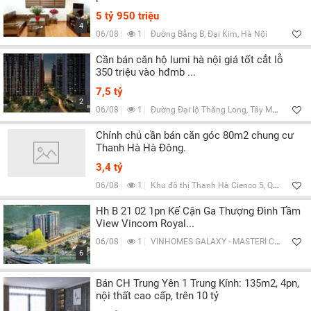
5 tỷ 950 triệu
4
06/08
1
Đường Bằng B, Đại Kim, Hà Nội
Cần bán căn hộ lumi hà nội giá tốt cắt lỗ
350 triệu vào hđmb ...
7,5 tỷ
2
06/08
1
Đường Đại lộ Thăng Long, Tây Mỗ, Hà Nội
Chính chủ cần bán căn góc 80m2 chung cư
Thanh Hà Hà Đông.
3,4 tỷ
06/08
1
Khu đô thị Thanh Hà Cienco 5, Q.Hà Đông, Hà Nội
Hh B 21 02 1pn Kế Cận Ga Thượng Đình Tầm
View Vincom Royal...
06/08
1
VINHOMES GALAXY - MASTERI CAO XÀ LÁ, Số 233, Đường Nguyễn Trãi, Q.Thanh Xuân, Hà Nội
6
Bán CH Trung Yên 1 Trung Kính: 135m2, 4pn,
nội thất cao cấp, trên 10 tỷ