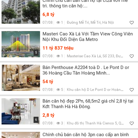
Chính chủ cần bán căn hộ tại ct2a vov mễ
trì. thông tin căn hộ:...
6,8 tỷ
4
07/08
1
Đường Mễ Trì, Mễ Trì, Hà Nội
Masteri Cao Xà Lá Với Tầm View Công Viên
Nội Khu Đối Diện Ga Metro
11 tỷ 837 triệu
5
07/08
1
Masterise Cao Xà Lá, Số 233, Đường Nguyễn Trãi, Q.Thanh Xuân, Hà Nội
Bán Penthouse A2204 toà D . Le Pont D or
36 Hoàng Cầu Tân Hoàng Minh...
54 tỷ
07/08
5
Khu căn hộ D Le Pont D or Hoàng Cầu, Q.Đống Đa, Hà Nội
Bán căn hộ đẹp 2Pn, 68,5m2 giá chỉ 2,8 tỷ tại
Kđt Thanh Hà Hà Đông.
2,8 tỷ
6
07/08
3
Khu đô thị Thanh Hà Cienco 5, Q.Hà Đông, Hà Nội
Chính chủ bán căn hộ 3pn cao cấp an bình