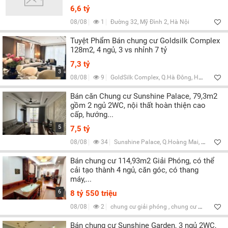
6,6 tỷ
08/08
1
Đường 32, Mỹ Đình 2, Hà Nội
Tuyệt Phẩm Bán chung cư Goldsilk Complex
128m2, 4 ngủ, 3 vs nhỉnh 7 tỷ
7,3 tỷ
3
08/08
9
GoldSilk Complex, Q.Hà Đông, Hà Nội
Bán căn Chung cư Sunshine Palace, 79,3m2
gồm 2 ngủ 2WC, nội thất hoàn thiện cao
cấp, hướng...
5
7,5 tỷ
08/08
34
Sunshine Palace, Q.Hoàng Mai, Hà Nội
Bán chung cư 114,93m2 Giải Phóng, có thể
cải tạo thành 4 ngủ, căn góc, có thang
máy,...
6
8 tỷ 550 triệu
08/08
2
chung cư giải phóng , chung cư mini giải phóng, Q.Hoàng Mai, Hà Nội
Bán chung cư Sunshine Garden, 3 ngủ 2WC,