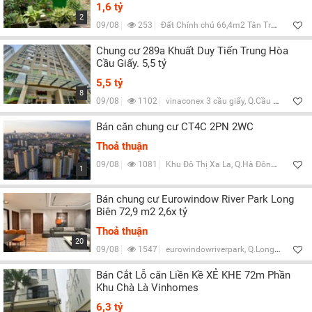
1,6 tỷ
2
09/08
253
Đất Chính chủ 66,4m2 Tân Trại Sóc Sơn, H.Sóc Sơn, Hà Nội
Lọc
Chung cư 289a Khuất Duy Tiến Trung Hòa
Cầu Giấy. 5,5 tỷ
5,5 tỷ
8
09/08
1102
vinaconex 3 cầu giấy, Q.Cầu Giấy, Hà Nội
Bán căn chung cư CT4C 2PN 2WC
Thoả thuận
09/08
1081
Khu Đô Thị Xa La, Q.Hà Đông, Hà Nội
1
Bán chung cư Eurowindow River Park Long
Biên 72,9 m2 2,6x tỷ
Thoả thuận
20
09/08
1547
eurowindowriverpark, Q.Long Biên, Hà Nội
Bán Cắt Lỗ căn Liền Kề XẺ KHE 72m Phần
Khu Chà Là Vinhomes
6,3 tỷ