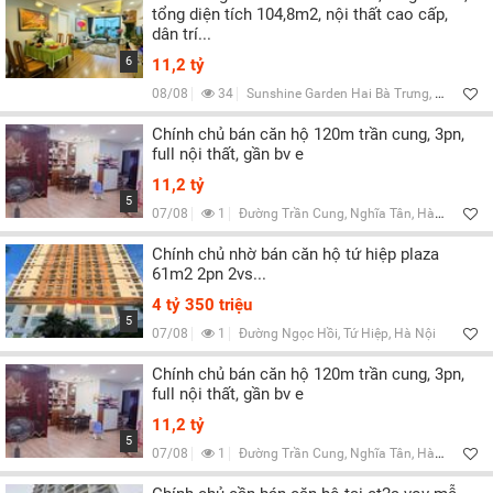
tổng diện tích 104,8m2, nội thất cao cấp,
dân trí...
6
11,2 tỷ
08/08
34
Sunshine Garden Hai Bà Trưng, Q.Hai Bà Trưng, Hà Nội
Chính chủ bán căn hộ 120m trần cung, 3pn,
full nội thất, gần bv e
11,2 tỷ
5
07/08
1
Đường Trần Cung, Nghĩa Tân, Hà Nội
Chính chủ nhờ bán căn hộ tứ hiệp plaza
61m2 2pn 2vs...
4 tỷ 350 triệu
5
07/08
1
Đường Ngọc Hồi, Tứ Hiệp, Hà Nội
Chính chủ bán căn hộ 120m trần cung, 3pn,
full nội thất, gần bv e
11,2 tỷ
5
07/08
1
Đường Trần Cung, Nghĩa Tân, Hà Nội