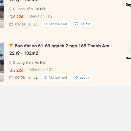
Duy
Q.Long Biên, Hà Nội
- Diện tích 102
Giá
22đ
Mở tab mới
Lưu tin
09/08
24
Bán đất số 61-63 ngách 2 ngõ 165 Thanh Am -
22 tỷ - 102m2
Duy
Q.Long Biên, Hà Nội
- Diện tích: 102
Giá
22đ
Mở tab mới
Lưu tin
09/08
24