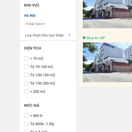
KHU VỰC
Hà Nội
H.Sóc Sơn
Lựa chọn khu vực khác
Mua tin VIP
DIỆN TÍCH
< 70 m2
Từ 70-100 m2
Từ 100-150 m2
Từ 150-200 m2
> 200 m2
MỨC GIÁ
< 800 tr
Từ 800tr -1.5tỷ