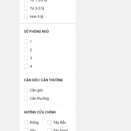
Từ 1.5-3 tỷ
Từ 3-5 tỷ
Hơn 5 tỷ
SỐ PHÒNG NGỦ
1
2
3
4
CĂN GÓC/ CĂN THƯỜNG
Căn góc
Căn thường
HƯỚNG CỬA CHÍNH
Đông
Tây Bắc
Tây
Tây Nam