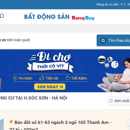
Đăng tin ưu tiên
H
ự án
trên toàn quốc
Tìm theo dự
G CƯ TẠI H.SÓC SƠN - HÀ NỘI
Mới nhất
Mới nhất
Giá tăng
Bán đất số 61-63 ngách 2 ngõ 165 Thanh Am -
Giá giảm
22 tỷ - 102m2