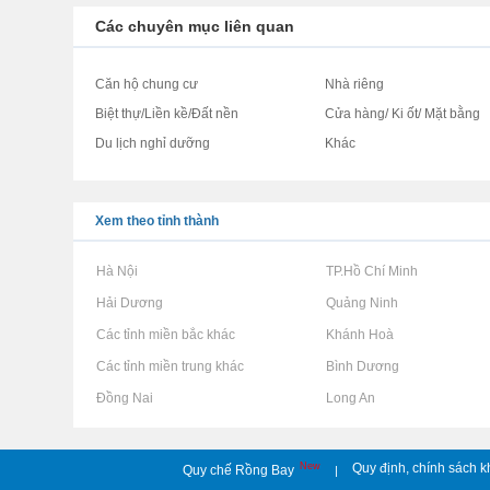
Các chuyên mục liên quan
Căn hộ chung cư
Nhà riêng
Biệt thự/Liền kề/Đất nền
Cửa hàng/ Ki ốt/ Mặt bằng
Du lịch nghỉ dưỡng
Khác
Xem theo tỉnh thành
Rao vặt tại Hà Nội
Rao vặt tại TP.Hồ Chí Minh
Rao vặt tại Hải Dương
Rao vặt tại Quảng Ninh
Rao vặt tại Các tỉnh miền bắc khác
Rao vặt tại Khánh Hoà
Rao vặt tại Các tỉnh miền trung khác
Rao vặt tại Bình Dương
Rao vặt tại Đồng Nai
Rao vặt tại Long An
New
Quy định, chính sách k
Quy chế Rồng Bay
|