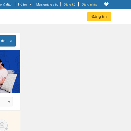
ỏi & đáp
Hỗ trợ
Mua quảng cáo
Đăng ký
Đăng nhập
Đăng tin
 án
 dần
 dần