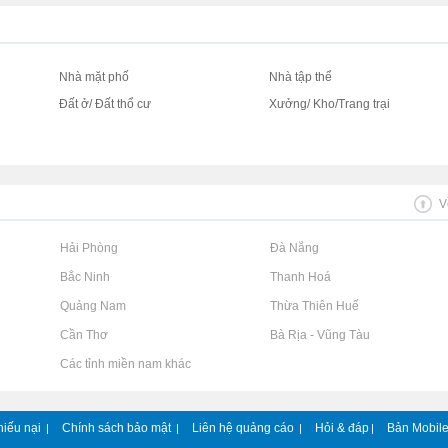
Nhà mặt phố
Nhà tập thể
Đất ở/ Đất thổ cư
Xưởng/ Kho/Trang trại
V
Rao vặt tại Hải Phòng
Rao vặt tại Đà Nẵng
Rao vặt tại Bắc Ninh
Rao vặt tại Thanh Hoá
Rao vặt tại Quảng Nam
Rao vặt tại Thừa Thiên Huế
Rao vặt tại Cần Thơ
Rao vặt tại Bà Rịa - Vũng Tàu
Rao vặt tại Các tỉnh miền nam khác
hiếu nại
Chính sách bảo mật
Liên hệ quảng cáo
Hỏi & đáp
Bản Mobil
|
|
|
|