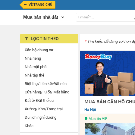
VỀ TRANG CHỦ
Mua bán nhà đất
LỌC TIN THEO
*
Tìm kiếm dễ dàng với hơn
d
Căn hộ chung cư
Nhà riêng
Nhà mặt phố
Nhà tập thể
Biệt thự/Liền kề/Đất nền
Cửa hàng/ Ki ốt/ Mặt bằng
Đất ở/ Đất thổ cư
MUA BÁN CĂN HỘ CHUN
Xưởng/ Kho/Trang trại
Hà Nội
Du lịch nghỉ dưỡng
Mua tin VIP
Khác