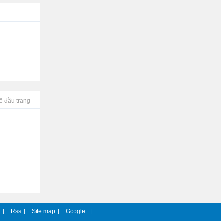
ề đầu trang
e
Rss
Site map
Google+
|
|
|
|