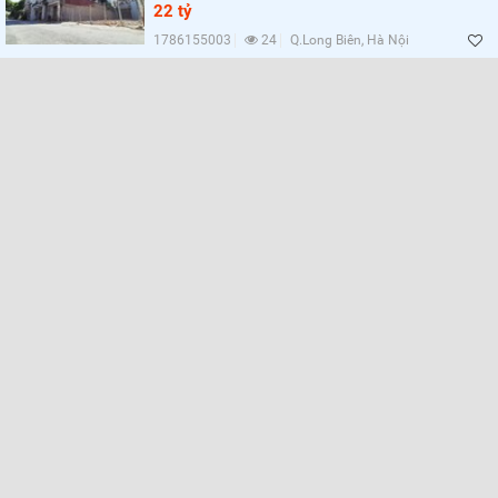
22 tỷ
1786155003
24
Q.Long Biên, Hà Nội
Lọc