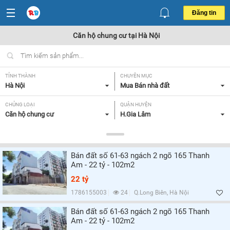
Đăng tin
Căn hộ chung cư tại Hà Nội
TỈNH THÀNH
CHUYÊN MỤC
Hà Nội
Mua Bán nhà đất
CHỦNG LOẠI
QUẬN HUYỆN
Căn hộ chung cư
H.Gia Lâm
DIỆN TÍCH
MỨC GIÁ
Tất cả
Tất cả
Bán đất số 61-63 ngách 2 ngõ 165 Thanh
SỐ PHÒNG NGỦ
CĂN GÓC/ CĂN THƯỜNG
Am - 22 tỷ - 102m2
Tất cả
Tất cả
22 tỷ
HƯỚNG CỬA CHÍNH
HƯỚNG BAN CÔNG
1786155003
24
Q.Long Biên, Hà Nội
Tất cả
Tất cả
Bán đất số 61-63 ngách 2 ngõ 165 Thanh
Am - 22 tỷ - 102m2
GIẤY TỜ PHÁP LÝ
Tất cả