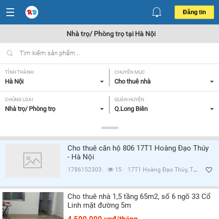
Đăng tin
Nhà trọ/ Phòng trọ tại Hà Nội
TỈNH THÀNH
CHUYÊN MỤC
Hà Nội
Cho thuê nhà
CHỦNG LOẠI
QUẬN HUYỆN
Nhà trọ/ Phòng trọ
Q.Long Biên
GIÁ
TIỆN ÍCH
Tất cả
Tất cả
Cho thuê căn hộ 806 17T1 Hoàng Đạo Thúy
- Hà Nội
Lọc
1786152303
15
17T1 Hoàng Đạo Thúy, Trung Hòa, Q.Cầu Giấy, Hà Nội
Cho thuê nhà 1,5 tầng 65m2, số 6 ngõ 33 Cổ
Linh mặt đường 5m