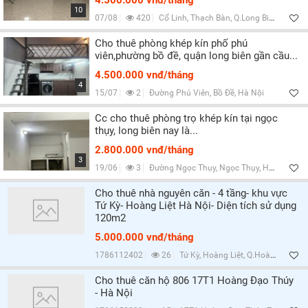
4.500.000 vnđ/tháng
10
07/08
420
Cổ Linh, Thạch Bàn, Q.Long Biên, Hà Nội
Cho thuê phòng khép kín phố phú
viên,phường bồ đề, quận long biên gần cầu...
4.500.000 vnđ/tháng
4
15/07
2
Đường Phú Viên, Bồ Đề, Hà Nội
Cc cho thuê phòng trọ khép kín tại ngọc
thụy, long biên nay là...
2.800.000 vnđ/tháng
3
19/06
3
Đường Ngọc Thụy, Ngọc Thụy, Hà Nội
Cho thuê nhà nguyên căn - 4 tầng- khu vực
Tứ Kỳ- Hoàng Liệt Hà Nội- Diện tích sử dụng
120m2
5.000.000 vnđ/tháng
1786112402
26
Tứ Kỳ, Hoàng Liệt, Q.Hoàng Mai, Hà Nội
Cho thuê căn hộ 806 17T1 Hoàng Đạo Thúy
- Hà Nội