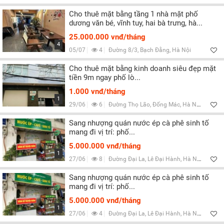
Cho thuê mặt bằng tầng 1 nhà mặt phố
dương văn bé, vĩnh tuy, hai bà trưng, hà...
25.000.000 vnđ/tháng
4
05/07
4
Đường 8/3, Bạch Đằng, Hà Nội
Cho thuê mặt bằng kinh doanh siêu đẹp mặt
tiền 9m ngay phố lò...
1.000 vnđ/tháng
1
29/06
6
Đường Thọ Lão, Đống Mác, Hà Nội
Sang nhượng quán nước ép cà phê sinh tố
mang đi vị trí: phố...
5.000.000 vnđ/tháng
1
27/06
8
Đường Đại La, Lê Đại Hành, Hà Nội
Sang nhượng quán nước ép cà phê sinh tố
mang đi vị trí: phố...
5.000.000 vnđ/tháng
1
27/06
4
Đường Đại La, Lê Đại Hành, Hà Nội