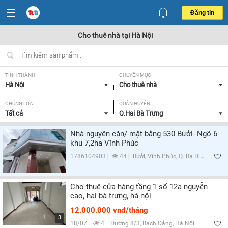
Đăng tin
Cho thuê nhà tại Hà Nội
TỈNH THÀNH
CHUYÊN MỤC
Hà Nội
Cho thuê nhà
CHỦNG LOẠI
QUẬN HUYỆN
Tất cả
Q.Hai Bà Trưng
Nhà nguyên căn/ mặt bằng 530 Bưởi- Ngõ 6
khu 7,2ha Vĩnh Phúc
1786104903
44
Bưởi, Vĩnh Phúc, Q. Ba Đình, Hà Nội
Cho thuê cửa hàng tầng 1 số 12a nguyễn
cao, hai bà trưng, hà nội
12.000.000 vnđ/tháng
3
18/07
4
Đường 8/3, Bạch Đằng, Hà Nội