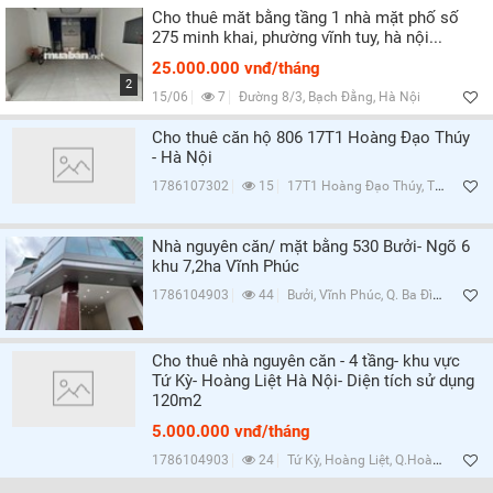
Cho thuê măt bằng tầng 1 nhà mặt phố số
275 minh khai, phường vĩnh tuy, hà nội...
25.000.000 vnđ/tháng
2
15/06
7
Đường 8/3, Bạch Đằng, Hà Nội
Cho thuê căn hộ 806 17T1 Hoàng Đạo Thúy
- Hà Nội
1786107302
15
17T1 Hoàng Đạo Thúy, Trung Hòa, Q.Cầu Giấy, Hà Nội
Nhà nguyên căn/ mặt bằng 530 Bưởi- Ngõ 6
khu 7,2ha Vĩnh Phúc
1786104903
44
Bưởi, Vĩnh Phúc, Q. Ba Đình, Hà Nội
Cho thuê nhà nguyên căn - 4 tầng- khu vực
Tứ Kỳ- Hoàng Liệt Hà Nội- Diện tích sử dụng
120m2
5.000.000 vnđ/tháng
1786104903
24
Tứ Kỳ, Hoàng Liệt, Q.Hoàng Mai, Hà Nội