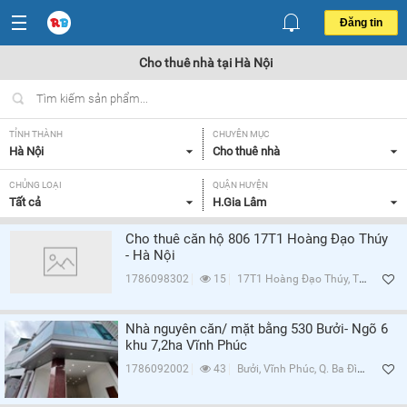
Đăng tin
Cho thuê nhà tại Hà Nội
TỈNH THÀNH
CHUYÊN MỤC
Hà Nội
Cho thuê nhà
CHỦNG LOẠI
QUẬN HUYỆN
Tất cả
H.Gia Lâm
Cho thuê căn hộ 806 17T1 Hoàng Đạo Thúy
- Hà Nội
1786098302
15
17T1 Hoàng Đạo Thúy, Trung Hòa, Q.Cầu Giấy, Hà Nội
Nhà nguyên căn/ mặt bằng 530 Bưởi- Ngõ 6
khu 7,2ha Vĩnh Phúc
1786092002
43
Bưởi, Vĩnh Phúc, Q. Ba Đình, Hà Nội