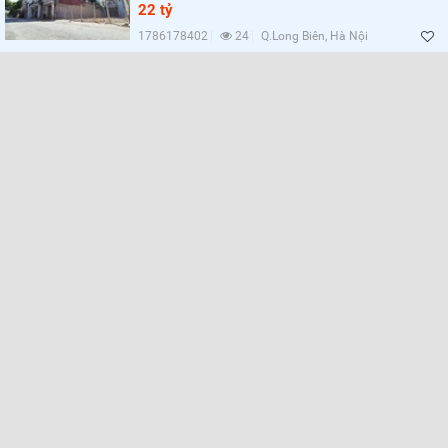
Lọc
22 tỷ
1786178402
24
Q.Long Biên, Hà Nội