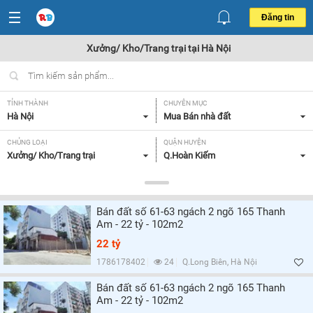
Đăng tin
Xưởng/ Kho/Trang trại tại Hà Nội
TỈNH THÀNH
CHUYÊN MỤC
Hà Nội
Mua Bán nhà đất
CHỦNG LOẠI
QUẬN HUYỆN
Xưởng/ Kho/Trang trại
Q.Hoàn Kiếm
DIỆN TÍCH
MỨC GIÁ
Tất cả
Tất cả
Bán đất số 61-63 ngách 2 ngõ 165 Thanh
MẶT TIỀN
HƯỚNG
Am - 22 tỷ - 102m2
Tất cả
Tất cả
22 tỷ
GIẤY TỜ PHÁP LÝ
1786178402
24
Q.Long Biên, Hà Nội
Tất cả
Bán đất số 61-63 ngách 2 ngõ 165 Thanh
Am - 22 tỷ - 102m2