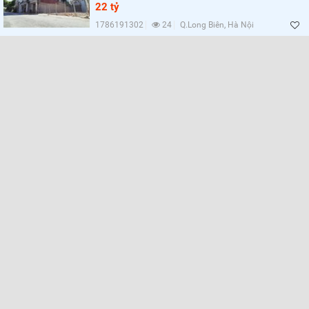
Lọc
22 tỷ
1786191302
24
Q.Long Biên, Hà Nội