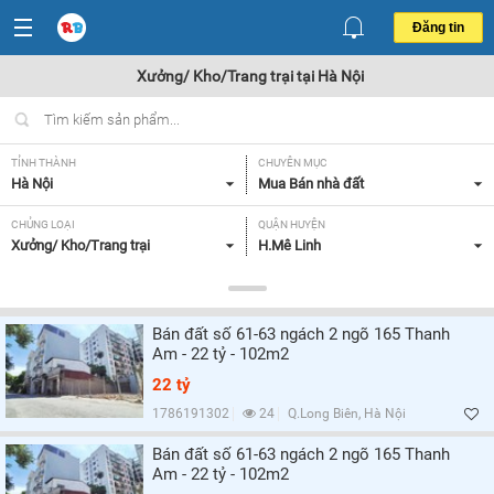
Đăng tin
Xưởng/ Kho/Trang trại tại Hà Nội
TỈNH THÀNH
CHUYÊN MỤC
Hà Nội
Mua Bán nhà đất
CHỦNG LOẠI
QUẬN HUYỆN
Xưởng/ Kho/Trang trại
H.Mê Linh
DIỆN TÍCH
MỨC GIÁ
Tất cả
Tất cả
Bán đất số 61-63 ngách 2 ngõ 165 Thanh
MẶT TIỀN
HƯỚNG
Am - 22 tỷ - 102m2
Tất cả
Tất cả
22 tỷ
GIẤY TỜ PHÁP LÝ
1786191302
24
Q.Long Biên, Hà Nội
Tất cả
Bán đất số 61-63 ngách 2 ngõ 165 Thanh
Am - 22 tỷ - 102m2