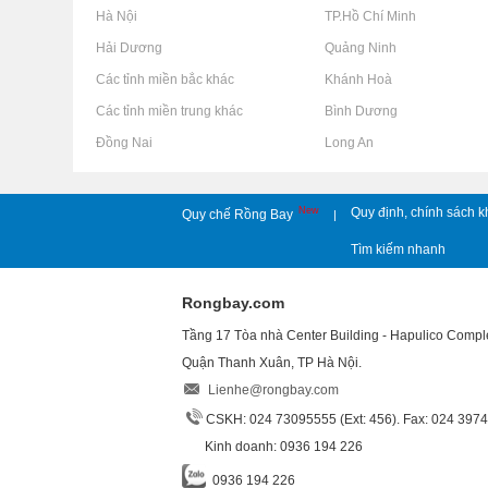
Rao vặt tại Hà Nội
Rao vặt tại TP.Hồ Chí Minh
Rao vặt tại Hải Dương
Rao vặt tại Quảng Ninh
Rao vặt tại Các tỉnh miền bắc khác
Rao vặt tại Khánh Hoà
Rao vặt tại Các tỉnh miền trung khác
Rao vặt tại Bình Dương
Rao vặt tại Đồng Nai
Rao vặt tại Long An
New
Quy định, chính sách k
Quy chế Rồng Bay
|
Tìm kiếm nhanh
Rongbay.com
Tầng 17 Tòa nhà Center Building - Hapulico Comp
Quận Thanh Xuân, TP Hà Nội.
Lienhe@rongbay.com
CSKH: 024 73095555 (Ext: 456). Fax: 024 397
Kinh doanh: 0936 194 226
0936 194 226