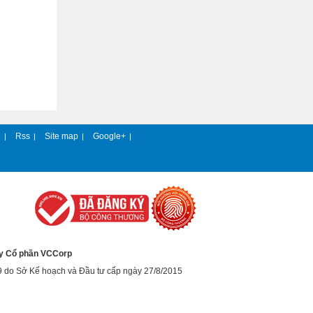
e
Rss
Site map
Google+
|
|
|
|
y Cổ phần VCCorp
9 do Sở Kế hoạch và Đầu tư cấp ngày 27/8/2015