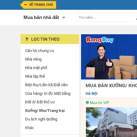
VỀ TRANG CHỦ
Mua bán nhà đất
LỌC TIN THEO
Căn hộ chung cư
Nhà riêng
Nhà mặt phố
Nhà tập thể
Biệt thự/Liền kề/Đất nền
MUA BÁN XƯỞNG/ KHO/
Cửa hàng/ Ki ốt/ Mặt bằng
Hà Nội
Đất ở/ Đất thổ cư
Mua tin VIP
Xưởng/ Kho/Trang trại
Du lịch nghỉ dưỡng
Khác