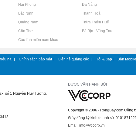
Rao vặt tại Hải Phòng
Rao vặt tại Đà Nẵng
Rao vặt tại Bắc Ninh
Rao vặt tại Thanh Hoá
Rao vặt tại Quảng Nam
Rao vặt tại Thừa Thiên Huế
Rao vặt tại Cần Thơ
Rao vặt tại Bà Rịa - Vũng Tàu
Rao vặt tại Các tỉnh miền nam khác
hiếu nại
Chính sách bảo mật
Liên hệ quảng cáo
Hỏi & đáp
Bản Mobil
|
|
|
|
ĐƯỢC VẬN HÀNH BỞI
lex, số 1 Nguyễn Huy Tưởng,
Copyright © 2006 - RongBay.com
Công t
43413
Giấy đăng ký kinh doanh số: 010187122
Email: info@vccorp.vn