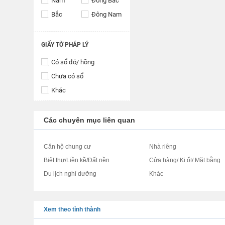
Nam
Đông Bắc
Bắc
Đông Nam
GIẤY TỜ PHÁP LÝ
Có sổ đỏ/ hồng
Chưa có sổ
Khác
Các chuyên mục liên quan
Căn hộ chung cư
Nhà riêng
Biệt thự/Liền kề/Đất nền
Cửa hàng/ Ki ốt/ Mặt bằng
Du lịch nghỉ dưỡng
Khác
Xem theo tỉnh thành