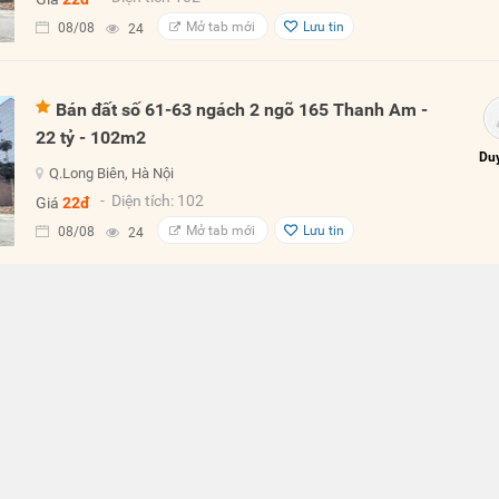
Mở tab mới
Lưu tin
08/08
24
Bán đất số 61-63 ngách 2 ngõ 165 Thanh Am -
22 tỷ - 102m2
Duy
Q.Long Biên, Hà Nội
- Diện tích: 102
Giá
22đ
Mở tab mới
Lưu tin
08/08
24