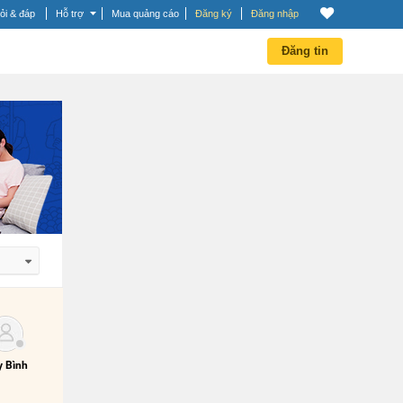
ỏi & đáp
Hỗ trợ
Mua quảng cáo
Đăng ký
Đăng nhập
Đăng tin
 dần
 dần
 Bình