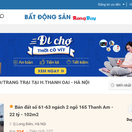
Đăng tin ưu tiên
H
TRANG TRẠI TẠI H.THANH OAI - HÀ NỘI
Mới nhất
Mới nhất
Giá tăng
Bán đất số 61-63 ngách 2 ngõ 165 Thanh Am -
Giá giảm
22 tỷ - 102m2
Duy
Q.Long Biên, Hà Nội
- Diện tích 102
Giá
22đ