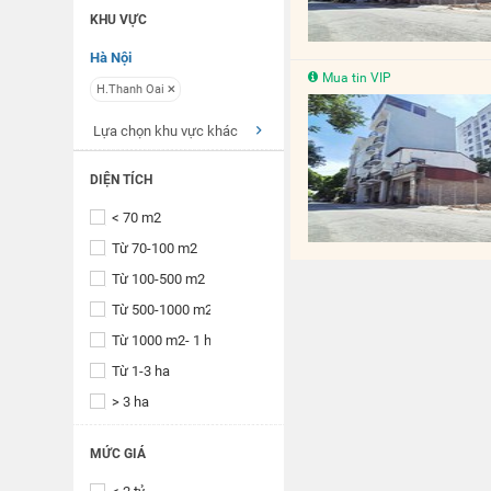
KHU VỰC
Hà Nội
Mua tin VIP
H.Thanh Oai
Lựa chọn khu vực khác
DIỆN TÍCH
< 70 m2
Từ 70-100 m2
Từ 100-500 m2
Từ 500-1000 m2
Từ 1000 m2- 1 ha
Từ 1-3 ha
> 3 ha
MỨC GIÁ