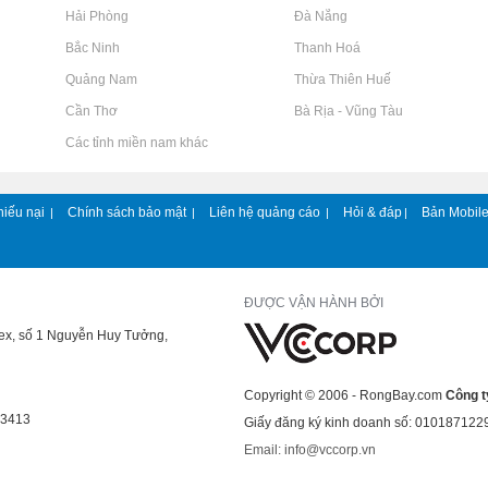
Rao vặt tại Hải Phòng
Rao vặt tại Đà Nẵng
Rao vặt tại Bắc Ninh
Rao vặt tại Thanh Hoá
Rao vặt tại Quảng Nam
Rao vặt tại Thừa Thiên Huế
Rao vặt tại Cần Thơ
Rao vặt tại Bà Rịa - Vũng Tàu
Rao vặt tại Các tỉnh miền nam khác
hiếu nại
Chính sách bảo mật
Liên hệ quảng cáo
Hỏi & đáp
Bản Mobil
|
|
|
|
ĐƯỢC VẬN HÀNH BỞI
lex, số 1 Nguyễn Huy Tưởng,
Copyright © 2006 - RongBay.com
Công t
43413
Giấy đăng ký kinh doanh số: 010187122
Email: info@vccorp.vn