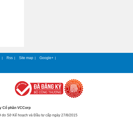
e
Rss
Site map
Google+
|
|
|
|
y Cổ phần VCCorp
9 do Sở Kế hoạch và Đầu tư cấp ngày 27/8/2015