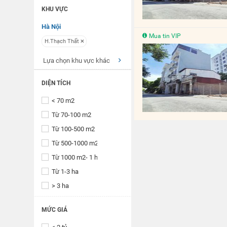
KHU VỰC
Hà Nội
Mua tin VIP
H.Thạch Thất
Lựa chọn khu vực khác
DIỆN TÍCH
< 70 m2
Từ 70-100 m2
Từ 100-500 m2
Từ 500-1000 m2
Từ 1000 m2- 1 ha
Từ 1-3 ha
> 3 ha
MỨC GIÁ