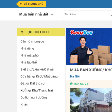
VỀ TRANG CHỦ
Mua bán nhà đất
LỌC TIN THEO
Căn hộ chung cư
Nhà riêng
Nhà mặt phố
Nhà tập thể
Biệt thự/Liền kề/Đất nền
MUA BÁN XƯỞNG/ KHO/
Cửa hàng/ Ki ốt/ Mặt bằng
Hà Nội
Đất ở/ Đất thổ cư
Mua tin VIP
Xưởng/ Kho/Trang trại
Du lịch nghỉ dưỡng
Khác