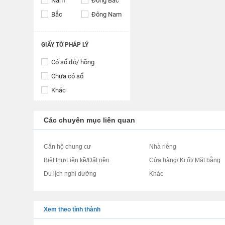
Nam
Đông Bắc
Bắc
Đông Nam
GIẤY TỜ PHÁP LÝ
Có sổ đỏ/ hồng
Chưa có sổ
Khác
Các chuyên mục liên quan
Căn hộ chung cư
Nhà riêng
Biệt thự/Liền kề/Đất nền
Cửa hàng/ Ki ốt/ Mặt bằng
Du lịch nghỉ dưỡng
Khác
Xem theo tỉnh thành