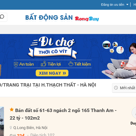
Đăng tin ưu tiên
H
TRANG TRẠI TẠI H.THẠCH THẤT - HÀ NỘI
Mới nhất
Mới nhất
Giá tăng
Bán đất số 61-63 ngách 2 ngõ 165 Thanh Am -
Giá giảm
22 tỷ - 102m2
Duy
Q.Long Biên, Hà Nội
- Diện tích 102
Giá
22đ