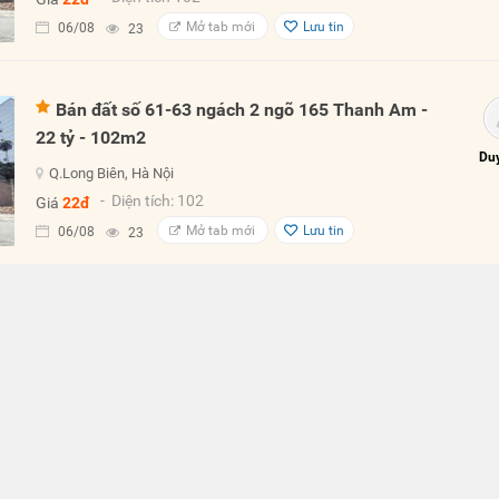
Mở tab mới
Lưu tin
06/08
23
Bán đất số 61-63 ngách 2 ngõ 165 Thanh Am -
22 tỷ - 102m2
Duy
Q.Long Biên, Hà Nội
- Diện tích: 102
Giá
22đ
Mở tab mới
Lưu tin
06/08
23