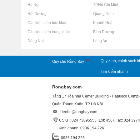
Rao vặt tại Hà Nội
Rao vặt tại TP.Hồ Chí Minh
Rao vặt tại Hải Dương
Rao vặt tại Quảng Ninh
Rao vặt tại Các tỉnh miền bắc khác
Rao vặt tại Khánh Hoà
Rao vặt tại Các tỉnh miền trung khác
Rao vặt tại Bình Dương
Rao vặt tại Đồng Nai
Rao vặt tại Long An
New
Quy định, chính sách k
Quy chế Rồng Bay
|
Tìm kiếm nhanh
Rongbay.com
Tầng 17 Tòa nhà Center Building - Hapulico Comp
Quận Thanh Xuân, TP Hà Nội.
Lienhe@rongbay.com
CSKH: 024 73095555 (Ext: 456). Fax: 024 397
Kinh doanh: 0936 194 226
0936 194 226