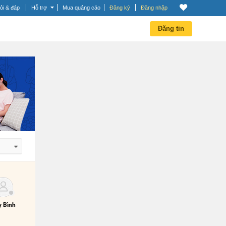
ỏi & đáp
Hỗ trợ
Mua quảng cáo
Đăng ký
Đăng nhập
Đăng tin
 dần
 dần
 Bình