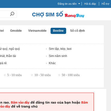
Đăng tin ưu tiên
Hỏi & đáp
Hỗ trợ
tel
Gmobile
Vietnamobile
Beeline
Số cố định
tứ quý, ngũ quý
Sim lặp, kép, taxi
hát, thần tài
Sim năm sinh
iá rẻ
Khác
5 - 10 triệu
10 - 50 triệu
50 - 100 triệu
in rao.
để đăng tin rao của bạn hoặc
Bấm vào đây
Bấm
để về trang chủ
vào đây