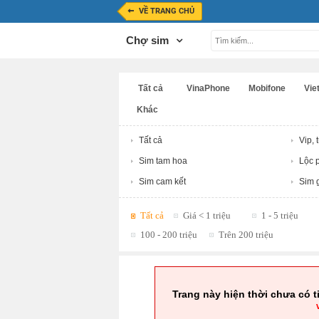
VỀ TRANG CHỦ
Chợ sim
Tất cả
VinaPhone
Mobifone
Viet
Khác
Tất cả
Vip, 
Sim tam hoa
Lộc p
Sim cam kết
Sim g
Tất cả
Giá < 1 triệu
1 - 5 triệu
100 - 200 triệu
Trên 200 triệu
Trang này hiện thời chưa có t