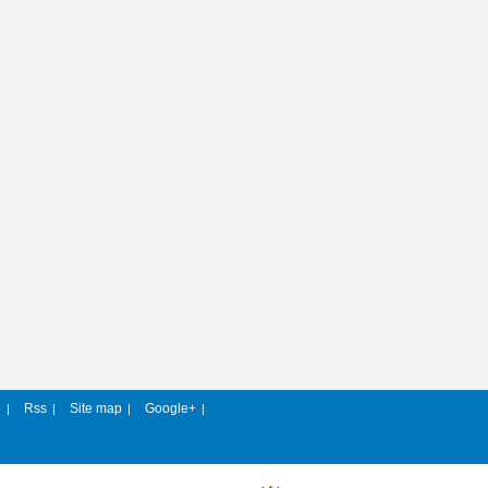
e
Rss
Site map
Google+
|
|
|
|