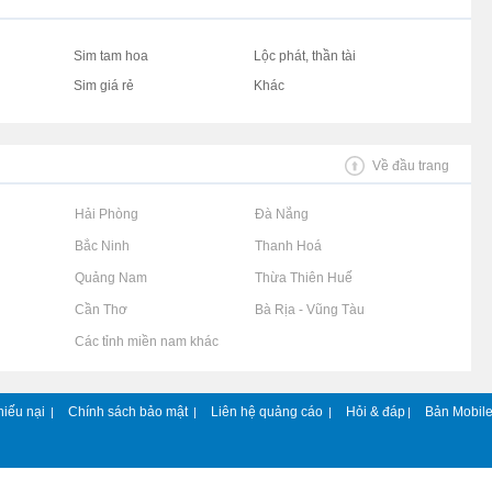
Sim tam hoa
Lộc phát, thần tài
Sim giá rẻ
Khác
Về đầu trang
Rao vặt tại Hải Phòng
Rao vặt tại Đà Nẵng
Rao vặt tại Bắc Ninh
Rao vặt tại Thanh Hoá
Rao vặt tại Quảng Nam
Rao vặt tại Thừa Thiên Huế
Rao vặt tại Cần Thơ
Rao vặt tại Bà Rịa - Vũng Tàu
Rao vặt tại Các tỉnh miền nam khác
hiếu nại
Chính sách bảo mật
Liên hệ quảng cáo
Hỏi & đáp
Bản Mobil
|
|
|
|