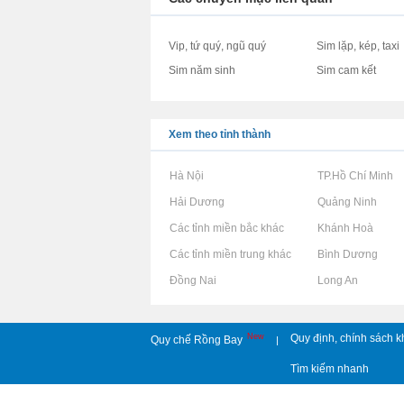
Vip, tứ quý, ngũ quý
Sim lặp, kép, taxi
Sim năm sinh
Sim cam kết
Xem theo tỉnh thành
Rao vặt tại Hà Nội
Rao vặt tại TP.Hồ Chí Minh
Rao vặt tại Hải Dương
Rao vặt tại Quảng Ninh
Rao vặt tại Các tỉnh miền bắc khác
Rao vặt tại Khánh Hoà
Rao vặt tại Các tỉnh miền trung khác
Rao vặt tại Bình Dương
Rao vặt tại Đồng Nai
Rao vặt tại Long An
New
Quy định, chính sách k
Quy chế Rồng Bay
|
Tìm kiếm nhanh