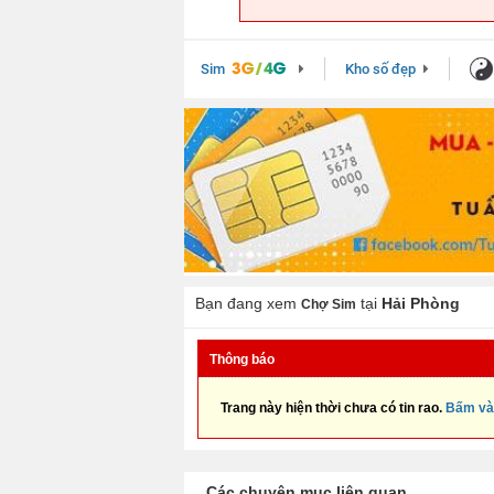
Sim
Kho số đẹp
Bạn đang xem
tại
Hải Phòng
Chợ Sim
Thông báo
Trang này hiện thời chưa có tin rao.
Bấm và
Các chuyên mục liên quan