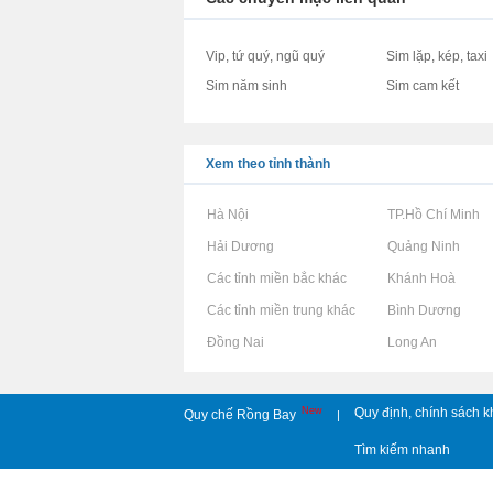
Vip, tứ quý, ngũ quý
Sim lặp, kép, taxi
Sim năm sinh
Sim cam kết
Xem theo tỉnh thành
Rao vặt tại Hà Nội
Rao vặt tại TP.Hồ Chí Minh
Rao vặt tại Hải Dương
Rao vặt tại Quảng Ninh
Rao vặt tại Các tỉnh miền bắc khác
Rao vặt tại Khánh Hoà
Rao vặt tại Các tỉnh miền trung khác
Rao vặt tại Bình Dương
Rao vặt tại Đồng Nai
Rao vặt tại Long An
New
Quy định, chính sách k
Quy chế Rồng Bay
|
Tìm kiếm nhanh