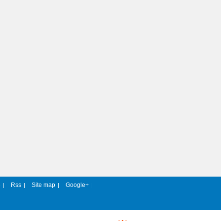
e
Rss
Site map
Google+
|
|
|
|