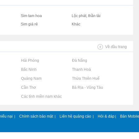
Sim tam hoa
Lộc phát, thần tài
Sim giá rẻ
Khác
Về đầu trang
Rao vặt tại Hải Phòng
Rao vặt tại Đà Nẵng
Rao vặt tại Bắc Ninh
Rao vặt tại Thanh Hoá
Rao vặt tại Quảng Nam
Rao vặt tại Thừa Thiên Huế
Rao vặt tại Cần Thơ
Rao vặt tại Bà Rịa - Vũng Tàu
Rao vặt tại Các tỉnh miền nam khác
hiếu nại
Chính sách bảo mật
Liên hệ quảng cáo
Hỏi & đáp
Bản Mobil
|
|
|
|