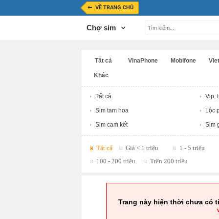
VỀ TRANG CHỦ
Chợ sim
Tất cả
VinaPhone
Mobifone
Viet
Khác
Tất cả
Vip, 
Sim tam hoa
Lộc p
Sim cam kết
Sim g
Tất cả
Giá < 1 triệu
1 - 5 triệu
100 - 200 triệu
Trên 200 triệu
Trang này hiện thời chưa có t