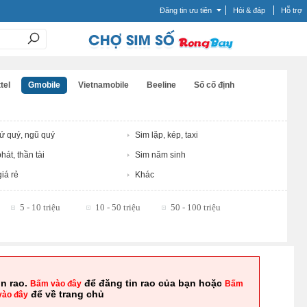
Đăng tin ưu tiên
Hỏi & đáp
Hỗ trợ
tel
Gmobile
Vietnamobile
Beeline
Số cố định
tứ quý, ngũ quý
Sim lặp, kép, taxi
hát, thần tài
Sim năm sinh
iá rẻ
Khác
5 - 10 triệu
10 - 50 triệu
50 - 100 triệu
in rao.
để đăng tin rao của bạn hoặc
Bấm vào đây
Bấm
để về trang chủ
vào đây