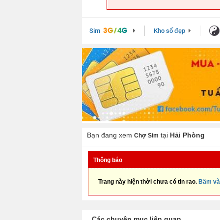
Sim
Kho số đẹp
Bạn đang xem
tại
Hải Phòng
Chợ Sim
Thông báo
Trang này hiện thời chưa có tin rao.
Bấm và
Các chuyên mục liên quan