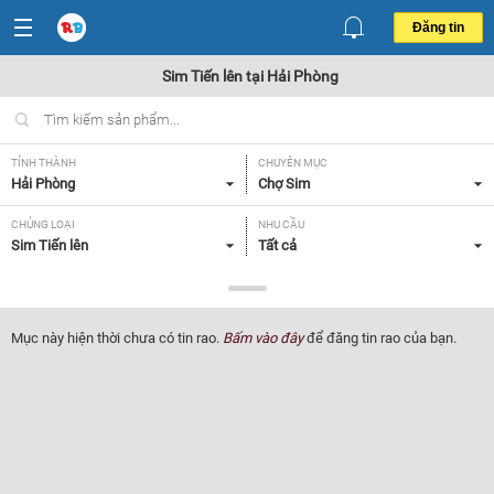
Đăng tin
Sim Tiến lên tại Hải Phòng
TỈNH THÀNH
CHUYÊN MỤC
Hải Phòng
Chợ Sim
CHỦNG LOẠI
NHU CẦU
Sim Tiến lên
Tất cả
GIÁ
Tất cả
Mục này hiện thời chưa có tin rao.
Bấm vào đây
để đăng tin rao của bạn.
Lọc