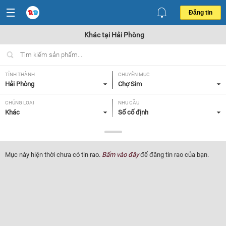
Đăng tin
Khác tại Hải Phòng
TỈNH THÀNH
CHUYÊN MỤC
Hải Phòng
Chợ Sim
CHỦNG LOẠI
NHU CẦU
Khác
Số cố định
GIÁ
Tất cả
Mục này hiện thời chưa có tin rao.
Bấm vào đây
để đăng tin rao của bạn.
Lọc