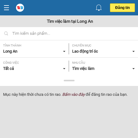
Đăng tin
Tìm việc làm tại Long An
TỈNH THÀNH
CHUYÊN MỤC
Long An
Lao động trí óc
CÔNG VIỆC
NHU CẦU
Tất cả
Tìm việc làm
LOẠI HÌNH
Tất cả
Mục này hiện thời chưa có tin rao.
Bấm vào đây
để đăng tin rao của bạn.
Lọc