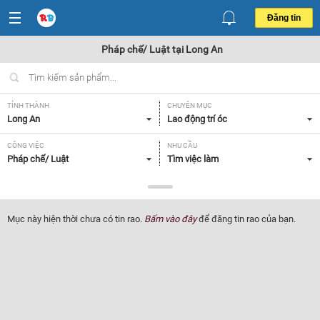
Đăng tin
Pháp chế/ Luật tại Long An
TỈNH THÀNH
CHUYÊN MỤC
Long An
Lao động trí óc
CÔNG VIỆC
NHU CẦU
Pháp chế/ Luật
Tìm việc làm
LOẠI HÌNH
Tất cả
Mục này hiện thời chưa có tin rao.
Bấm vào đây
để đăng tin rao của bạn.
Lọc