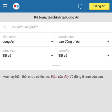
Đăng tin
Kế toán, tài chính tại Long An
TỈNH THÀNH
CHUYÊN MỤC
Long An
Lao động trí óc
CÔNG VIỆC
NHU CẦU
Tất cả
Tất cả
LOẠI HÌNH
Tất cả
Mục này hiện thời chưa có tin rao.
Bấm vào đây
để đăng tin rao của bạn.
Lọc