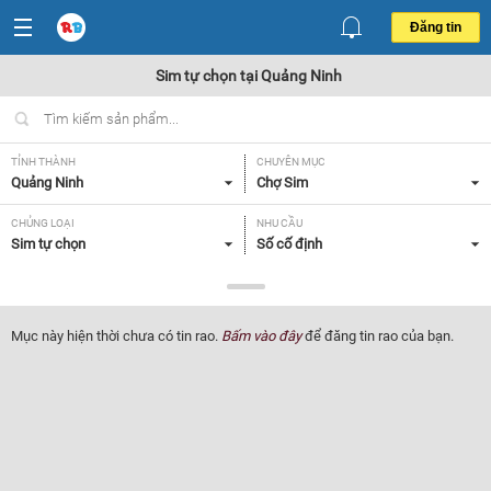
Đăng tin
Sim tự chọn tại Quảng Ninh
TỈNH THÀNH
CHUYÊN MỤC
Quảng Ninh
Chợ Sim
CHỦNG LOẠI
NHU CẦU
Sim tự chọn
Số cố định
GIÁ
Tất cả
Mục này hiện thời chưa có tin rao.
Bấm vào đây
để đăng tin rao của bạn.
Lọc