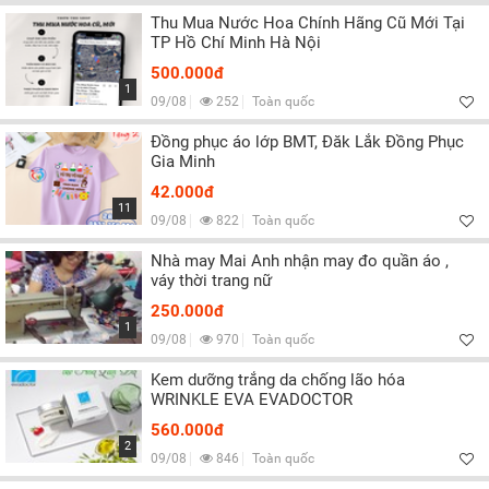
Thu Mua Nước Hoa Chính Hãng Cũ Mới Tại
TP Hồ Chí Minh Hà Nội
500.000đ
1
09/08
252
Toàn quốc
Đồng phục áo lớp BMT, Đăk Lắk Đồng Phục
Gia Minh
42.000đ
11
09/08
822
Toàn quốc
Nhà may Mai Anh nhận may đo quần áo ,
váy thời trang nữ
250.000đ
1
09/08
970
Toàn quốc
Kem dưỡng trắng da chống lão hóa
WRINKLE EVA EVADOCTOR
560.000đ
2
09/08
846
Toàn quốc