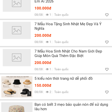
Êm Ái 2026
100.000đ
08/08
1
Toàn quốc
7 Mẫu Hoa Tặng Sinh Nhật Mẹ Đẹp Và Ý
Nghĩa
200.000đ
08/08
1
Toàn quốc
7 Mẫu Hoa Sinh Nhật Cho Nam Giới Đẹp
Giúp Món Quà Thêm Đặc Biệt
200.000đ
08/08
1
Toàn quốc
5 kiểu nón thời trang nữ dễ phối đồ
150.000đ
08/08
2
Toàn quốc
1
Bạn có biết 3 mẹo bảo quản nón để sử dụng
lâu hơn