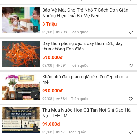
Bảo Vệ Mắt Cho Trẻ Nhỏ 7 Cách Đơn Giản
Nhưng Hiệu Quả Bố Mẹ Nên...
3 Triệu
1
09/08
798
Toàn quốc
Dây thun phòng sạch, dây thun ESD, dây
thun chống tĩnh điện
590.000đ
4
09/08
891
Toàn quốc
Khăn phủ đàn piano giá rẻ siêu đẹp nhìn là
mê
990.000đ
12
09/08
884
Toàn quốc
Thu Mua Nước Hoa Cũ Tận Nơi Giá Cao Hà
Nội, TPHCM
99.000đ
1
09/08
67
Toàn quốc