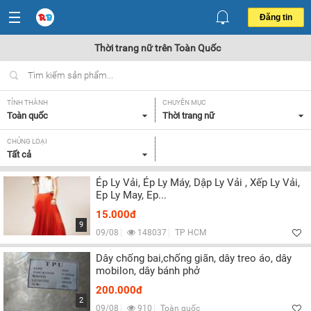
Đăng tin
Thời trang nữ trên Toàn Quốc
TỈNH THÀNH
CHUYÊN MỤC
Toàn quốc
Thời trang nữ
CHỦNG LOẠI
Tất cả
Ép Ly Vải, Ép Ly Máy, Dập Ly Vải , Xếp Ly Vải,
Ep Ly May, Ep...
15.000đ
9
09/08
148037
TP HCM
Dây chống bai,chống giãn, dây treo áo, dây
mobilon, dây bánh phở
200.000đ
2
09/08
910
Toàn quốc