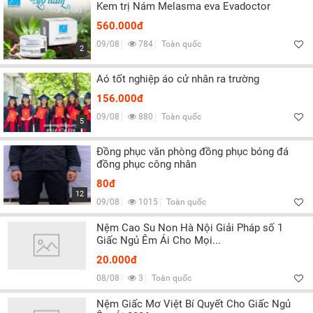
Kem trị Nám Melasma eva Evadoctor
560.000đ
09/08
784
Toàn quốc
2
Aó tốt nghiệp áo cử nhân ra trường
156.000đ
09/08
880
Toàn quốc
5
Đồng phục văn phòng đồng phục bóng đá
đồng phục công nhân
80đ
12
09/08
1015
Toàn quốc
Nệm Cao Su Non Hà Nội Giải Pháp số 1
Giấc Ngủ Êm Ái Cho Mọi...
20.000đ
08/08
3
Toàn quốc
Nệm Giấc Mơ Việt Bí Quyết Cho Giấc Ngủ