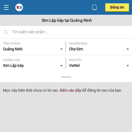
Đăng tin
Sim Lặp kép tại Quảng Ninh
TỈNH THÀNH
CHUYÊN MỤC
Quảng Ninh
Chợ Sim
CHỦNG LOẠI
NHU CẦU
Sim Lặp kép
Viettel
GIÁ
Tất cả
Mục này hiện thời chưa có tin rao.
Bấm vào đây
để đăng tin rao của bạn.
Lọc