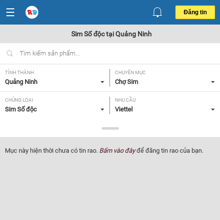
Đăng tin
Sim Số độc tại Quảng Ninh
TỈNH THÀNH
CHUYÊN MỤC
Quảng Ninh
Chợ Sim
CHỦNG LOẠI
NHU CẦU
Sim Số độc
Viettel
GIÁ
Tất cả
Mục này hiện thời chưa có tin rao.
Bấm vào đây
để đăng tin rao của bạn.
Lọc