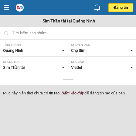
Đăng tin
Sim Thần tài tại Quảng Ninh
TỈNH THÀNH
CHUYÊN MỤC
Quảng Ninh
Chợ Sim
CHỦNG LOẠI
NHU CẦU
Sim Thần tài
Viettel
GIÁ
Tất cả
Mục này hiện thời chưa có tin rao.
Bấm vào đây
để đăng tin rao của bạn.
Lọc