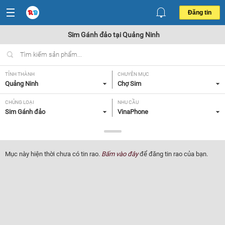
Đăng tin
Sim Gánh đảo tại Quảng Ninh
TỈNH THÀNH
CHUYÊN MỤC
Quảng Ninh
Chợ Sim
CHỦNG LOẠI
NHU CẦU
Sim Gánh đảo
VinaPhone
GIÁ
Tất cả
Mục này hiện thời chưa có tin rao.
Bấm vào đây
để đăng tin rao của bạn.
Lọc