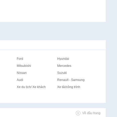
Ford
Hyundai
Mitsubishi
Mercedes
Nissan
Suzuki
Audi
Renault - Samsung
Xe du lịch/ Xe khách
Xe tải/công trình
Về đầu trang