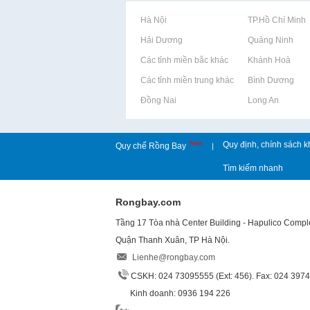
Rao vặt tại Hà Nội
Rao vặt tại TP.Hồ Chí Minh
Rao vặt tại Hải Dương
Rao vặt tại Quảng Ninh
Rao vặt tại Các tỉnh miền bắc khác
Rao vặt tại Khánh Hoà
Rao vặt tại Các tỉnh miền trung khác
Rao vặt tại Bình Dương
Rao vặt tại Đồng Nai
Rao vặt tại Long An
New
Quy định, chính sách k
Quy chế Rồng Bay
|
Tìm kiếm nhanh
Rongbay.com
Tầng 17 Tòa nhà Center Building - Hapulico Comp
Quận Thanh Xuân, TP Hà Nội.
Lienhe@rongbay.com
CSKH: 024 73095555 (Ext: 456). Fax: 024 397
Kinh doanh: 0936 194 226