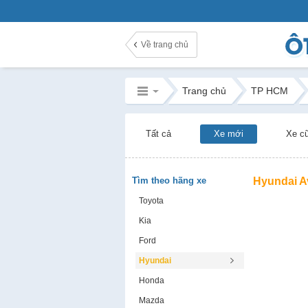
Về trang chủ
Trang chủ
TP HCM
Tất cả
Xe mới
Xe c
Tìm theo hãng xe
Hyundai A
Toyota
Kia
Ford
Hyundai
Honda
Mazda