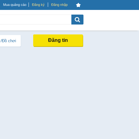
Mua quảng cáo
Đăng ký
Đăng nhập
Đăng tin
 /Đồ chơi