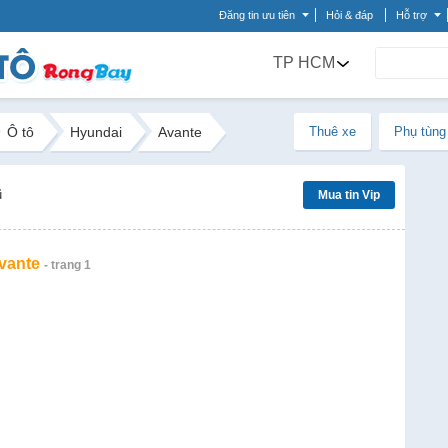
Đăng tin ưu tiên
Hỏi & đáp
Hỗ trợ
TP HCM
Ô tô
Hyundai
Avante
Thuê xe
Phụ tùng
ũ
Mua tin Vip
vante
- trang 1