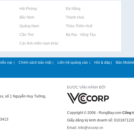
Rao vặt tại Hải Phòng
Rao vặt tại Đà Nẵng
Rao vặt tại Bắc Ninh
Rao vặt tại Thanh Hoá
Rao vặt tại Quảng Nam
Rao vặt tại Thừa Thiên Huế
Rao vặt tại Cần Thơ
Rao vặt tại Bà Rịa - Vũng Tàu
Rao vặt tại Các tỉnh miền nam khác
hiếu nại
Chính sách bảo mật
Liên hệ quảng cáo
Hỏi & đáp
Bản Mobil
|
|
|
|
ĐƯỢC VẬN HÀNH BỞI
lex, số 1 Nguyễn Huy Tưởng,
Copyright © 2006 - RongBay.com
Công t
43413
Giấy đăng ký kinh doanh số: 010187122
Email: info@vccorp.vn