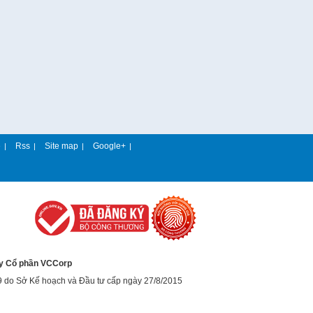
e
Rss
Site map
Google+
|
|
|
|
y Cổ phần VCCorp
9 do Sở Kế hoạch và Đầu tư cấp ngày 27/8/2015