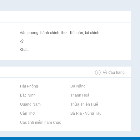
t
Văn phòng, hành chính, thư
Kế toán, tài chính
ký
Khác
Về đầu trang
Rao vặt tại Hải Phòng
Rao vặt tại Đà Nẵng
Rao vặt tại Bắc Ninh
Rao vặt tại Thanh Hoá
Rao vặt tại Quảng Nam
Rao vặt tại Thừa Thiên Huế
Rao vặt tại Cần Thơ
Rao vặt tại Bà Rịa - Vũng Tàu
Rao vặt tại Các tỉnh miền nam khác