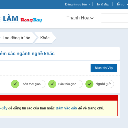
Đăng tin ưu tiên
Hỏi & đáp
Hỗ trợ
Thanh Hoá
Lao động trí óc
Khác
êm các ngành nghề khác
Mua tin Vip
Ngoài giờ
Toàn thời gian
Bán thời gian
 đây
để đăng tin rao của bạn hoặc
Bấm vào đây
để về trang chủ.