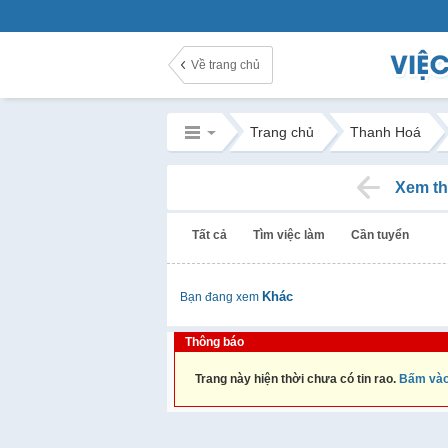
Về trang chủ
Trang chủ
Thanh Hoá
Xem th
Tất cả
Tìm việc làm
Cần tuyển
Khác
Bạn đang xem
Thông báo
Trang này hiện thời chưa có tin rao.
Bấm vào