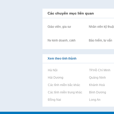
Các chuyên mục liên quan
Giáo viên, gia sư
Nhân viên kỹ thuậ
Nv kinh doanh, cskh
Bảo hiểm, tư vấn
Xem theo tỉnh thành
Rao vặt tại Hà Nội
Rao vặt tại TP.Hồ Chí Minh
Rao vặt tại Hải Dương
Rao vặt tại Quảng Ninh
Rao vặt tại Các tỉnh miền bắc khác
Rao vặt tại Khánh Hoà
Rao vặt tại Các tỉnh miền trung khác
Rao vặt tại Bình Dương
Rao vặt tại Đồng Nai
Rao vặt tại Long An