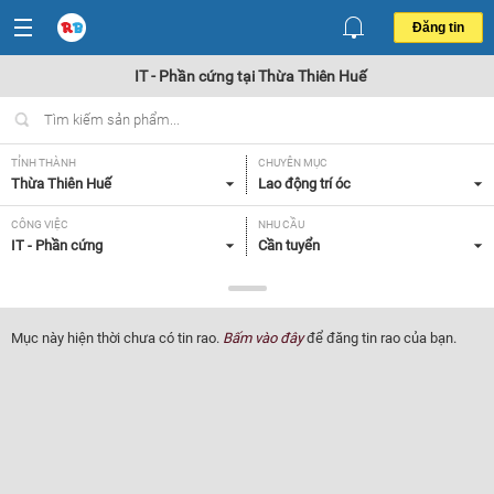
Đăng tin
IT - Phần cứng tại Thừa Thiên Huế
TỈNH THÀNH
CHUYÊN MỤC
Thừa Thiên Huế
Lao động trí óc
CÔNG VIỆC
NHU CẦU
IT - Phần cứng
Cần tuyển
LOẠI HÌNH
Tất cả
Mục này hiện thời chưa có tin rao.
Bấm vào đây
để đăng tin rao của bạn.
Lọc