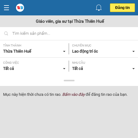
Đăng tin
Giáo viên, gia sư tại Thừa Thiên Huế
TỈNH THÀNH
CHUYÊN MỤC
Thừa Thiên Huế
Lao động trí óc
CÔNG VIỆC
NHU CẦU
Tất cả
Tất cả
LOẠI HÌNH
Tất cả
Mục này hiện thời chưa có tin rao.
Bấm vào đây
để đăng tin rao của bạn.
Lọc