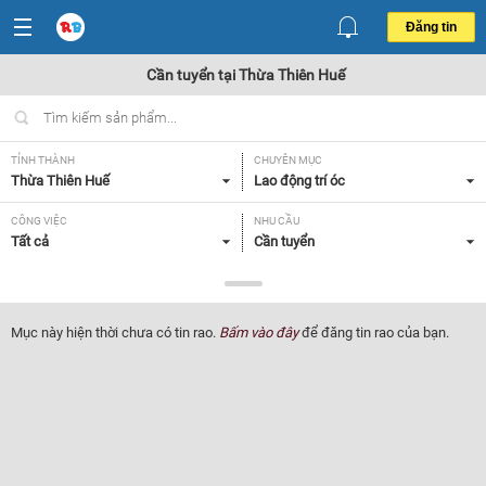
Đăng tin
Cần tuyển tại Thừa Thiên Huế
TỈNH THÀNH
CHUYÊN MỤC
Thừa Thiên Huế
Lao động trí óc
CÔNG VIỆC
NHU CẦU
Tất cả
Cần tuyển
LOẠI HÌNH
Tất cả
Mục này hiện thời chưa có tin rao.
Bấm vào đây
để đăng tin rao của bạn.
Lọc