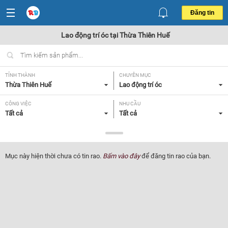
Đăng tin
Lao động trí óc tại Thừa Thiên Huế
TỈNH THÀNH
CHUYÊN MỤC
Thừa Thiên Huế
Lao động trí óc
CÔNG VIỆC
NHU CẦU
Tất cả
Tất cả
LOẠI HÌNH
Tất cả
Mục này hiện thời chưa có tin rao.
Bấm vào đây
để đăng tin rao của bạn.
Lọc