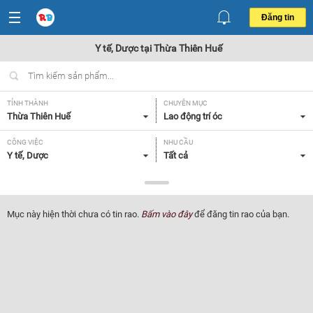
Đăng tin
Y tế, Dược tại Thừa Thiên Huế
TỈNH THÀNH
CHUYÊN MỤC
Thừa Thiên Huế
Lao động trí óc
CÔNG VIỆC
NHU CẦU
Y tế, Dược
Tất cả
LOẠI HÌNH
Tất cả
Mục này hiện thời chưa có tin rao.
Bấm vào đây
để đăng tin rao của bạn.
Lọc