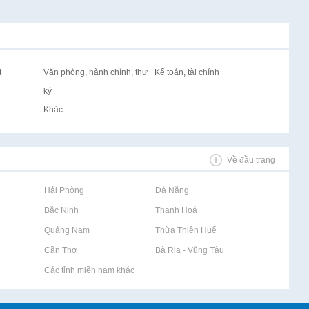
t
Văn phòng, hành chính, thư
Kế toán, tài chính
ký
Khác
Về đầu trang
Rao vặt tại Hải Phòng
Rao vặt tại Đà Nẵng
Rao vặt tại Bắc Ninh
Rao vặt tại Thanh Hoá
Rao vặt tại Quảng Nam
Rao vặt tại Thừa Thiên Huế
Rao vặt tại Cần Thơ
Rao vặt tại Bà Rịa - Vũng Tàu
Rao vặt tại Các tỉnh miền nam khác