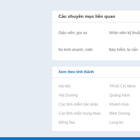
Các chuyên mục liên quan
Giáo viên, gia sư
Nhân viên kỹ thuậ
Nv kinh doanh, cskh
Bảo hiểm, tư vấn
Xem theo tỉnh thành
Rao vặt tại Hà Nội
Rao vặt tại TP.Hồ Chí Minh
Rao vặt tại Hải Dương
Rao vặt tại Quảng Ninh
Rao vặt tại Các tỉnh miền bắc khác
Rao vặt tại Khánh Hoà
Rao vặt tại Các tỉnh miền trung khác
Rao vặt tại Bình Dương
Rao vặt tại Đồng Nai
Rao vặt tại Long An