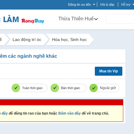
Đăng tin ưu tiên
Hỏi & đáp
Hỗ trợ
Thừa Thiên Huế
ế
Lao động trí óc
Hóa học, Sinh học
êm các ngành nghề khác
Mua tin Vip
Ngoài giờ
Toàn thời gian
Bán thời gian
 đây
để đăng tin rao của bạn hoặc
Bấm vào đây
để về trang chủ.